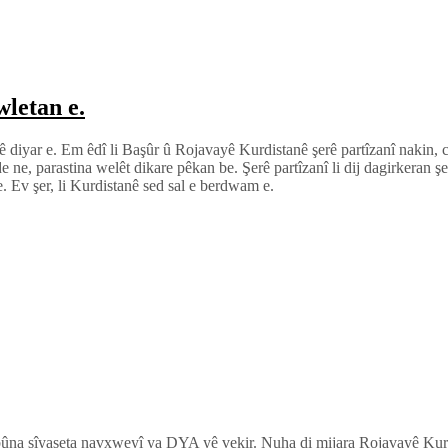
wletan e.
 diyar e. Em êdî li Başûr û Rojavayê Kurdistanê şerê partîzanî nakin, c
ne, parastina welêt dikare pêkan be. Şerê partîzanî li dij dagirkeran ş
. Ev şer, li Kurdistanê sed sal e berdwam e.
çebûna sîyaseta navxweyî ya DYA yê vekir. Nuha di mijara Rojavayê Ku