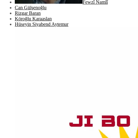
Fewzî Namlî
Can Gülşenoğlu
Rizgar Baran
Köroğlu Karaaslan
Hüseyin Siyabend Aytemur