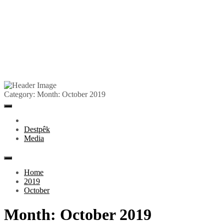
Skip
to
Pêlkurd
Category:
Month:
October 2019
content
Primary
Menu
Destpêk
Media
Home
2019
October
Month:
October 2019