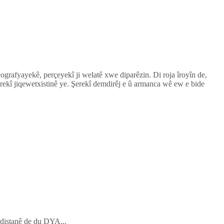
ografyayekê, perçeyekî ji welatê xwe diparêzin. Di roja îroyîn de,
erekî jiqewetxistinê ye. Şerekî demdirêj e û armanca wê ew e bide
rdistanê de du DYA...