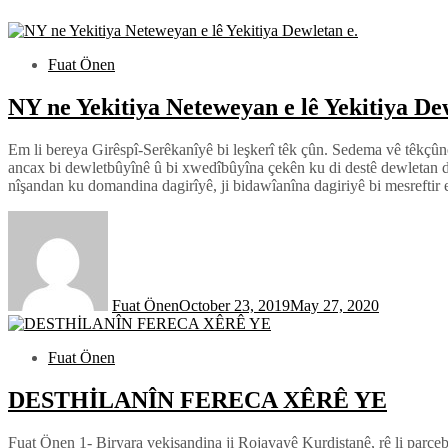
Fuat Önen
NY ne Yekitiya Neteweyan e lê Yekitiya De
Em li bereya Girêspî-Serêkanîyê bi leşkerî têk çûn. Sedema vê têkçûnê
ancax bi dewletbûyînê û bi xwedîbûyîna çekên ku di destê dewletan de 
nîşandan ku domandina dagirîyê, ji bidawîanîna dagiriyê bi mesreftir e
Fuat Önen
October 23, 2019
May 27, 2020
Fuat Önen
DESTHİLANÎN FERECA XÊRÊ YE
Fuat Önen 1- Biryara vekişandina ji Rojavayê Kurdistanê, rê li par