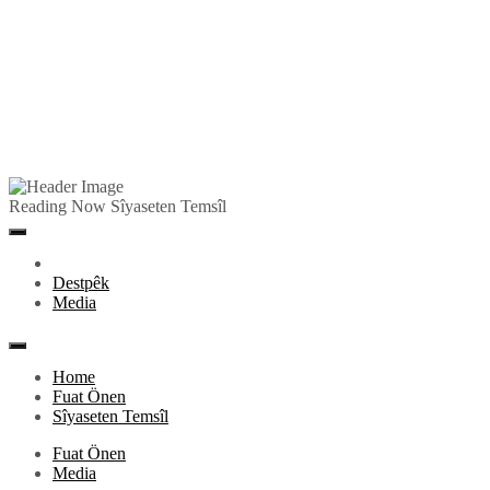
Skip
to
Pêlkurd
Reading Now
Sîyaseten Temsîl
content
Primary
Menu
Destpêk
Media
Home
Fuat Önen
Sîyaseten Temsîl
Fuat Önen
Media