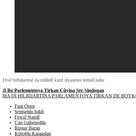
Divê hilbijartinê da milletê kurd sîyaseten temsîl nabe
Post
Ji Bo Parlementoya Tirkan Çûyina Ser Sindoqan
MA Dİ HİLBİJARTİNA PARLAMENTOYA TİRKAN DE BOYK
navigation
Fuat Önen
Şemsettin Işikli
Fewzî Namlî
Can Gülşenoğlu
Rizgar Baran
Köroğlu Karaaslan