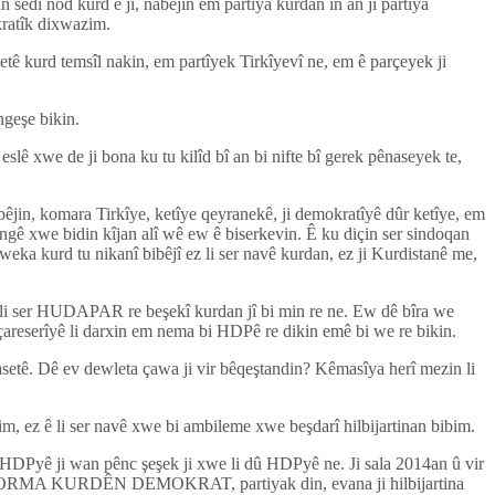
sedî nod kurd e jî, nabêjin em partiya kurdan in an jî partiya
ratîk dixwazim.
letê kurd temsîl nakin, em partîyek Tirkîyevî ne, em ê parçeyek ji
ngeşe bikin.
eslê xwe de ji bona ku tu kilîd bî an bi nifte bî gerek pênaseyek te,
bêjin, komara Tirkîye, ketîye qeyranekê, ji demokratîyê dûr ketîye, em
engê xwe bidin kîjan alî wê ew ê biserkevin. Ê ku diçin ser sindoqan
weka kurd tu nikanî bibêjî ez li ser navê kurdan, ez ji Kurdistanê me,
 li ser HUDAPAR re beşekî kurdan jî bi min re ne. Ew dê bîra we
çareserîyê li darxin em nema bi HDPê re dikin emê bi we re bikin.
yasetê. Dê ev dewleta çawa ji vir bêqeştandin? Kêmasîya herî mezin li
im, ez ê li ser navê xwe bi ambileme xwe beşdarî hilbijartinan bibim.
HDPyê ji wan pênc şeşek ji xwe li dû HDPyê ne. Ji sala 2014an û vir
A KURDÊN DEMOKRAT, partiyak din, evana ji hilbijartina