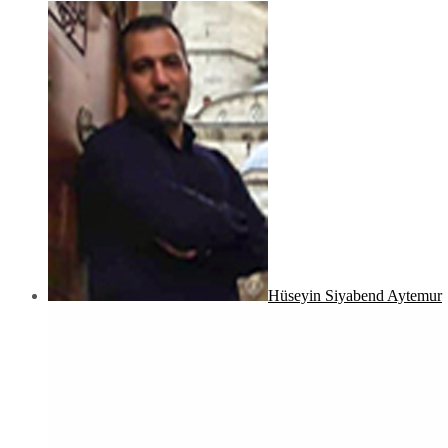
Hüseyin Siyabend Aytemur