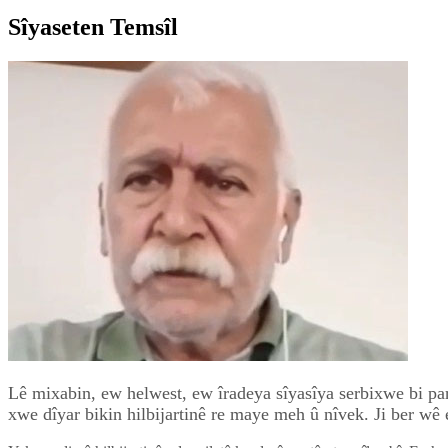
Sîyaseten Temsîl
Lê mixabin, ew helwest, ew îradeya sîyasîya serbixwe bi pa
xwe dîyar bikin hilbijartinê re maye meh û nîvek. Ji ber wê e