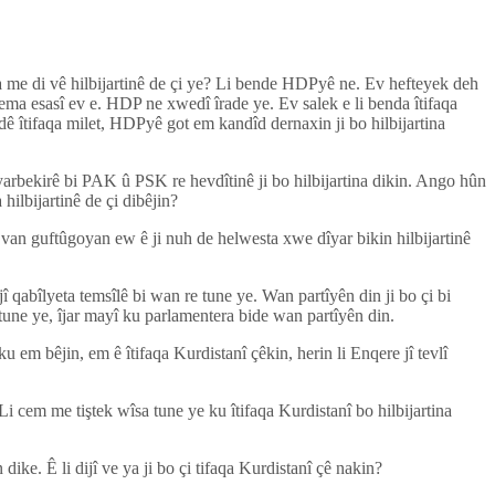
 me di vê hilbijartinê de çi ye? Li bende HDPyê ne. Ev hefteyek deh
ma esasî ev e. HDP ne xwedî îrade ye. Ev salek e li benda îtifaqa
dê îtifaqa milet, HDPyê got em kandîd dernaxin ji bo hilbijartina
yarbekirê bi PAK û PSK re hevdîtinê ji bo hilbijartina dikin. Ango hûn
 hilbijartinê de çi dibêjin?
van guftûgoyan ew ê ji nuh de helwesta xwe dîyar bikin hilbijartinê
abîlyeta temsîlê bi wan re tune ye. Wan partîyên din ji bo çi bi
 ye, îjar mayî ku parlamentera bide wan partîyên din.
ku em bêjin, em ê îtifaqa Kurdistanî çêkin, herin li Enqere jî tevlî
 cem me tiştek wîsa tune ye ku îtifaqa Kurdistanî bo hilbijartina
ke. Ê li dijî ve ya ji bo çi tifaqa Kurdistanî çê nakin?