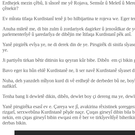
Erdhejek mezin çêbû, li sînorê me yê Rojava, Semsûr û Meletî û Mereş
çênekir?
Ev mîrata tifaqa Kurdistanî tenê ji bo hilbijartina te rojeva we. Eger te
Anuha miletê me, di bin zulm û zordariyek dagirker û jenosîdkar de ye. 
parlementerîyê û şaredarîya de dibêjin me îtifaqa Kurdistanî pêk anî.
Yanê pirgirêk evîya ye, ne di derek din de ye. Pirsgirêk di sinifa s
ye.
Ji partiyên tirkan bêtir ditirsin ku qeyran kûr bibe. Dibên em çi bikin
Bavo eger ku hûn ehlê Kurdistanê ne, li ser navê Kurdistanê sîyaset dik
Nuha, deh yanzdeh mîlyon kurd di vê erdhejê de derbeder bû ne, boyî 
nafikirî.
Tenha bang li dewletê dikin, dibên, dewlet boy çi dereng ma ye, dewle
Yanê pirsgirêka esasî ev e. Çareya we jî, avakirina rêxistinek şoreşge
rizgarî, serxwebûna Kurdistanê pêşde naçe. Çuqas girseyî dibin bila b
nekin, em çiqas girseyî bibin ewqasi em ê ber ve tirkîyevîtîyê biherik
derbas bikin.