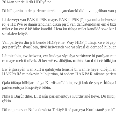
2014an vir de li dû HDPyê ne.
Di hilbijartinan de parlementerek an şaredarekî didin van grûban van 
Li derveyî van PAK û PSK maye. PAK û PSK jî heya nuha helwestek sîy
roj e HDPyê re danûstendinan dikin piştî van danûstendinan em ê biza
milet e ku ew ê kê bike kandîd. Heta ku tifaqa milet kandîdê xwe kir K
serokdewletîyê.
Van partîyên din jî li bende HDPyê ne. Way HDP jî tifaqa xwe bi çepgi
ger partîyên sîyasî bin, divê helwestek we ya sîyasî di derheqê hilbijart
Lê mixabin, ew helwest, ew îradeya sîyasîya serbixwe bi partîyan re 
re maye meh û nîvek. Ji ber wê ez dibêjim;
miletê kurd di vê hilbija
Ew ê girseyên wan xurt û qabiliyeta temsîlê bi wan re heye, dibêjin 
HAKPARê re nakevin hilbijartina, bi sedem HAKPAR nikane parlemen
Qala îtifaqa hilbijartinê ya Kurdistanî dikin, ev ji kok de şaş e. Îtifaq
parlementoya Enqerêyê bibin.
Niha li Başûr dibe. Li Başûr parlementoya Kurdistanê heye. Du hilbija
çêkin.
Dû re pirs ev e: Nuha dewleta Tirkîyê li sê parçeya Kurdistanê şerekî 