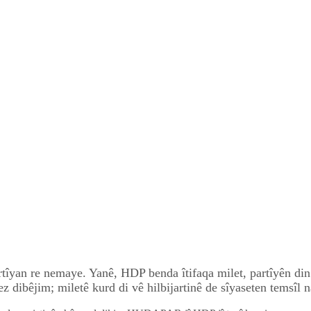
rtîyan re nemaye. Yanê, HDP benda îtifaqa milet, partîyên di
z dibêjim; miletê kurd di vê hilbijartinê de sîyaseten temsîl 