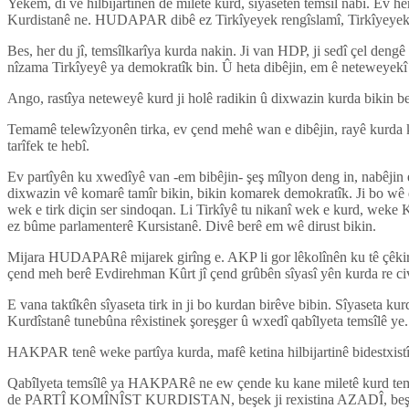
Yekem, di vê hilbijartinên de miletê kurd, sîyasetên temsîl nabî. Ev h
Kurdistanê ne. HUDAPAR dibê ez Tirkîyeyek rengîslamî, Tirkîyeyek
Bes, her du jî, temsîlkarîya kurda nakin. Ji van HDP, ji sedî çel deng
nîzama Tirkîyeyê ya demokratîk bin. Û heta dibêjin, em ê neteweyekî 
Ango, rastîya neteweyê kurd ji holê radikin û dixwazin kurda bikin be
Temamê telewîzyonên tirka, ev çend mehê wan e dibêjin, rayê kurda kilîd 
tarîfek te hebî.
Ev partîyên ku xwedîyê van -em bibêjin- şeş mîlyon deng in, nabêjin e
dixwazin vê komarê tamîr bikin, bikin komarek demokratîk. Ji bo wê di
wek e tirk diçin ser sindoqan. Li Tirkîyê tu nikanî wek e kurd, weke K
ez bûme parlamenterê Kursistanê. Divê berê em wê dirust bikin.
Mijara HUDAPARê mijarek girîng e. AKP li gor lêkolînên ku tê çêkiri
çend meh berê Evdirehman Kûrt jî çend grûbên sîyasî yên kurda re civ
E vana taktîkên sîyaseta tirk in ji bo kurdan birêve bibin. Sîyaseta 
Kurdîstanê tunebûna rêxistinek şoreşger û wxedî qabîlyeta temsîlê ye.
HAKPAR tenê weke partîya kurda, mafê ketina hilbijartinê bidestxistîy
Qabîlyeta temsîlê ya HAKPARê ne ew çende ku kane miletê kurd temsîl
de PARTÎ KOMÎNÎST KURDISTAN, beşek ji rexistina AZADÎ, b