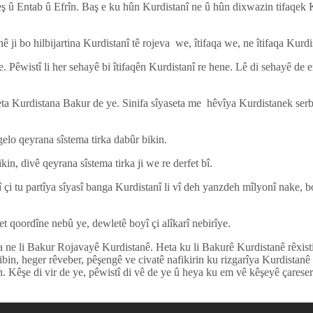
 û Entab û Efrîn. Baş e ku hûn Kurdistanî ne û hûn dixwazin tifaqek Ku
nê ji bo hilbijartina Kurdistanî tê rojeva we, îtifaqa we, ne îtifaqa Kurdi
Pêwistî li her sehayê bi îtifaqên Kurdistanî re hene. Lê di sehayê de em
îyaseta Kurdistana Bakur de ye. Sinifa sîyaseta me hêvîya Kurdistanek s
 gelo qeyrana sîstema tirka dabûr bikin.
in, divê qeyrana sîstema tirka ji we re derfet bî.
çi tu partîya sîyasî banga Kurdistanî li vî deh yanzdeh mîlyonî nake, b
t qoordîne nebû ye, dewletê boyî çi alîkarî nebirîye.
ra ne li Bakur Rojavayê Kurdistanê. Heta ku li Bakurê Kurdistanê rêxist
ibin, heger rêveber, pêşengê ve civatê nafikirin ku rizgarîya Kurdistanê
in. Kêşe di vir de ye, pêwistî di vê de ye û heya ku em vê kêşeyê çares