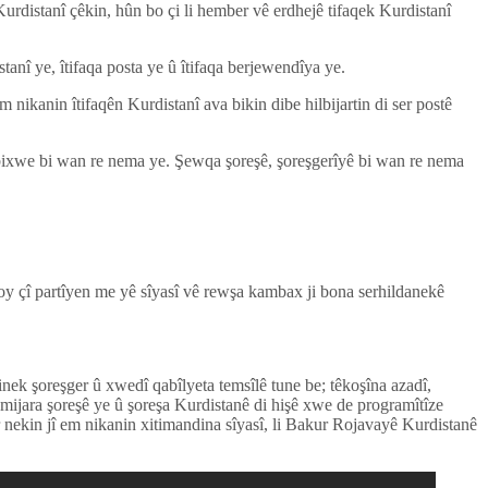
rdistanî çêkin, hûn bo çi li hember vê erdhejê tifaqek Kurdistanî
stanî ye, îtifaqa posta ye û îtifaqa berjewendîya ye.
 nikanin îtifaqên Kurdistanî ava bikin dibe hilbijartin di ser postê
erbixwe bi wan re nema ye. Şewqa şoreşê, şoreşgerîyê bi wan re nema
oy çî partîyen me yê sîyasî vê rewşa kambax ji bona serhildanekê
inek şoreşger û xwedî qabîlyeta temsîlê tune be; têkoşîna azadî,
 mijara şoreşê ye û şoreşa Kurdistanê di hişê xwe de programîtîze
er nekin jî em nikanin xitimandina sîyasî, li Bakur Rojavayê Kurdistanê