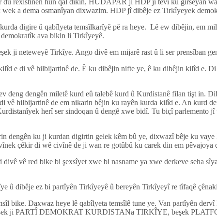
er du rexistinên hûn qal dikin, HUDAPAR jî HDP jî tevî ku girseyan wan 
 wek a dema osmanîyan dixwazim. HDP jî dibêje ez Tirkîyeyek demok
ê kurda digire û qabîlyeta temsîlkarîyê pê ra heye. Lê ew dibêjin, em mi
demokratîk ava bikin li Tirkîyeyê.
şek ji neteweyê Tirkîye. Ango divê em mijarê rast û li ser prensîban ge
e di vê hilbijartinê de. Ê ku dibêjin nifte ye, ê ku dibêjin kilîd e. Di 
v deng dengên miletê kurd eû talebê kurd û Kurdistanê filan tişt in. Di
 vê hilbijartinê de em nikarin bêjin ku rayên kurda kilîd e. An kurd d
urdistanîyek herî ser sindoqan û dengê xwe bidî. Tu biçî parlemento jî 
n dengên ku ji kurdan digirtin gelek kêm bû ye, dixwazî bêje ku vaye
înek çêkir di wê civînê de ji wan re gotûbû ku carek din em pêvajoya 
kurd divê vê red bike bi şexsîyet xwe bi nasname ya xwe derkeve seha sî
e û dibêje ez bi partîyên Tirkîyeyê û bereyên Tirkîyeyî re tîfaqê çênak
 bike. Daxwaz heye lê qabîlyeta temsîlê tune ye. Van partîyên dervî 
eşek ji PARTÎ DEMOKRAT KURDISTANa TIRKÎYE, beşek PLATFORM