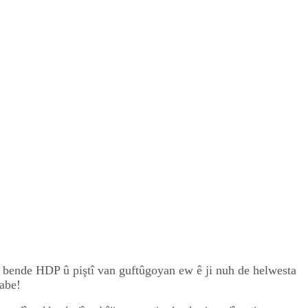
n bende HDP û piştî van guftûgoyan ew ê ji nuh de helwesta
nabe!