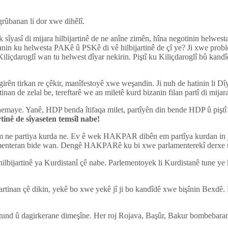
grûbanan li dor xwe dihêlî.
asî di mijara hilbijartinê de ne anîne zimên, hîna negotinin helwesta
nin ku helwesta PAKê û PSKê di vê hilbijartinê de çî ye? Ji xwe proble
iliçdaroglî wan tu helwest dîyar nekirin. Piştî ku Kiliçdaroglî bû kandî
rên tirkan re çêkir, manîfestoyê xwe weşandin. Ji nuh de hatinin li Dî
inan de zelal be, tereftarê we an miletê kurd bizanin filan partî di mijara
nemaye. Yanê, HDP benda îtifaqa milet, partîyên din bende HDP û piştî 
rtinê de sîyaseten temsîl nabe!
em ne partiya kurda ne. Ev ê wek HAKPAR dibên em partîya kurdan in jî q
teran bide wan. Dengê HAKPARê ku bi xwe parlamenterekî derxe tune
a hilbijartinê ya Kurdistanî çê nabe. Parlementoyek li Kurdistanê tune ye 
rtinan çê dikin, yekê bo xwe yekê jî ji bo kandîdê xwe bişînin Bexdê. Li
tund û dagirkerane dimeşîne. Her roj Rojava, Başûr, Bakur bombebaran di