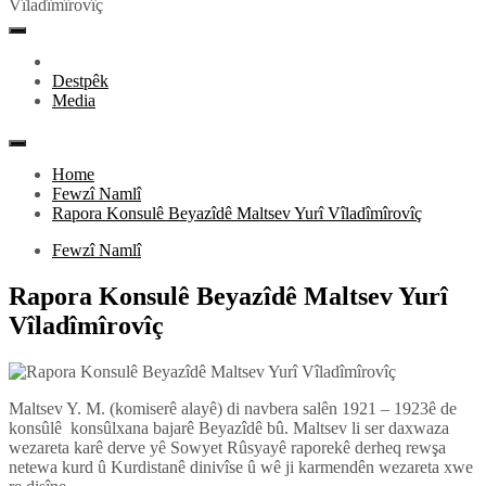
Vîladîmîrovîç
Primary
Menu
Destpêk
Media
Home
Fewzî Namlî
Rapora Konsulê Beyazîdê Maltsev Yurî Vîladîmîrovîç
Fewzî Namlî
Rapora Konsulê Beyazîdê Maltsev Yurî
Vîladîmîrovîç
Maltsev Y. M. (komiserê alayê) di navbera salên 1921 – 1923ê de
konsûlê konsûlxana bajarê Beyazîdê bû. Maltsev li ser daxwaza
wezareta karê derve yê Sowyet Rûsyayê raporekê derheq rewşa
netewa kurd û Kurdistanê dinivîse û wê ji karmendên wezareta xwe