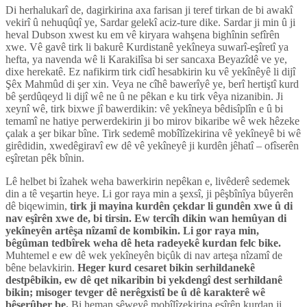
Di herhalukarî de, dagirkirina axa farisan ji teref tirkan de bi awakî
vekirî û nehuqûqî ye, Sardar gelekî aciz-ture dike. Sardar ji min û ji
heval Dubson xwest ku em vê kiryara wahşena bighînin sefîrên
xwe. Vê gavê tirk li bakurê Kurdistanê yekîneya suwarî-eşîretî ya
hefta, ya navenda wê li Karakilîsa bi ser sancaxa Beyazîdê ve ye,
dixe herekatê. Ez nafikirm tirk cidî hesabkirin ku vê yekînêyê li dijî
Şêx Mahmûd di şer xin. Veya ne cîhê bawerîyê ye, berî hertiştî kurd
bê şerdûqeyd li dijî wê ne û ne pêkan e ku tirk vêya nizanibin. Ji
xeynî wê, tirk bixwe jî bawerdikin: vê yekîneya bêdisîplîn e û bi
temamî ne hatiye perwerdekirin ji bo mirov bikaribe wê wek hêzeke
çalak a şer bikar bîne. Tirk sedemê mobîlîzekirina vê yekîneyê bi wê
girêdidin, xwedêgiravî ew dê vê yekîneyê ji kurdên jêhatî – ofîserên
eşîretan pêk bînin.
Lê helbet bi îzahek weha bawerkirin nepêkan e, livêderê sedemek
din a tê veşartin heye. Li gor raya min a şexsî, ji pêşbînîya bûyerên
dê biqewimin,
tirk ji mayina kurdên çekdar li gundên xwe û di
nav eşîrên xwe de, bi tirsin.
Ew tercîh dikin wan hemûyan di
yekîneyên artêşa nîzamî de kombikin. Li gor raya min,
bêgûman tedbîrek weha dê heta radeyekê kurdan felc bike.
Muhtemel e ew dê wek yekîneyên biçûk di nav arteşa nîzamî de
bêne belavkirin.
Heger kurd cesaret bikin serhildanekê
destpêbikin, ew dê qet nikaribin bi yekdengî dest serhildanê
bikin; misoger tevger dê nerêgxistî be û dê karakterê wê
bêserûber be.
Bi heman şêweyê mobîlîzekirina eşîrên kurdan ji