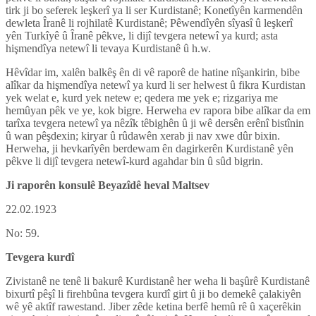
tirk ji bo seferek leşkerî ya li ser Kurdistanê; Konetîyên karmendên
dewleta Îranê li rojhilatê Kurdistanê; Pêwendîyên sîyasî û leşkerî
yên Turkîyê û Îranê pêkve, li dijî tevgera netewî ya kurd; asta
hişmendîya netewî li tevaya Kurdistanê û h.w.
Hêvîdar im, xalên balkêş ên di vê raporê de hatine nîşankirin, bibe
alîkar da hişmendîya netewî ya kurd li ser helwest û fikra Kurdistan
yek welat e, kurd yek netew e; qedera me yek e; rizgariya me
hemûyan pêk ve ye, kok bigre. Herweha ev rapora bibe alîkar da em
tarîxa tevgera netewî ya nêzîk têbighên û ji wê dersên erênî bistînin
û wan pêşdexin; kiryar û rûdawên xerab ji nav xwe dûr bixin.
Herweha, ji hevkarîyên berdewam ên dagirkerên Kurdistanê yên
pêkve li dijî tevgera netewî-kurd agahdar bin û sûd bigrin.
Ji raporên konsulê Beyazîdê heval Maltsev
22.02.1923
No: 59.
Tevgera kurdî
Zivistanê ne tenê li bakurê Kurdistanê her weha li başûrê Kurdistanê
bixurtî pêşî li firehbûna tevgera kurdî girt û ji bo demekê çalakiyên
wê yê aktîf rawestand. Jiber zêde ketina berfê hemû rê û xaçerêkin