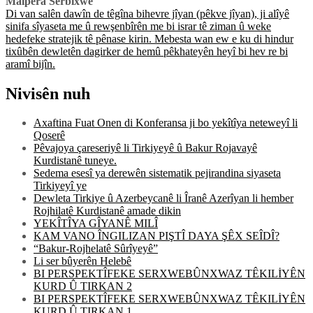
Malpera Serbixwe
Di van salên dawîn de têgîna bihevre jîyan (pêkve jîyan), ji alîyê
sinifa sîyaseta me û rewşenbîrên me bi israr tê ziman û weke
hedefeke stratejik tê pênase kirin. Mebesta wan ew e ku di hindur
tixûbên dewletên dagirker de hemû pêkhateyên heyî bi hev re bi
aramî bijîn.
Nivisên nuh
Axaftina Fuat Onen di Konferansa ji bo yekîtîya neteweyî li
Qoserê
Pêvajoya çareseriyê li Tirkiyeyê û Bakur Rojavayê
Kurdistanê tuneye.
Sedema esesî ya derewên sistematik pejirandina siyaseta
Tirkiyeyî ye
Dewleta Tirkiye û Azerbeycanê li Îranê Azerîyan li hember
Rojhilatê Kurdistanê amade dikin
YEKÎTÎYA GÎYANÊ MILÎ
KAM VANO ÎNGILIZAN PIŞTÎ DAYA ŞÊX SEÎDÎ?
“Bakur-Rojhelatê Sûrîyeyê”
Li ser bûyerên Helebê
BI PERSPEKTÎFEKE SERXWEBÛNXWAZ TÊKILİYÊN
KURD Û TIRKAN 2
BI PERSPEKTÎFEKE SERXWEBÛNXWAZ TÊKILİYÊN
KURD Û TIRKAN 1