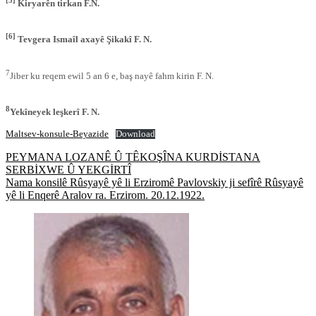
Kiryarên tirkan F.N.
[6]
Tevgera Ismaîl axayê Şikakî F. N.
7
Jiber ku reqem ewil 5 an 6 e, baş nayê fahm kirin F. N.
8
Yekîneyek leşkerî F. N.
Maltsev-konsule-Beyazide
Download
Post
PEYMANA LOZANÊ Û TÊKOŞÎNA KURDİSTANA
SERBİXWE Û YEKGİRTÎ
navigation
Nama konsilê Rûsyayê yê li Erziromê Pavlovskiy ji sefîrê Rûsyayê
yê li Enqerê Aralov ra. Erzirom. 20.12.1922.