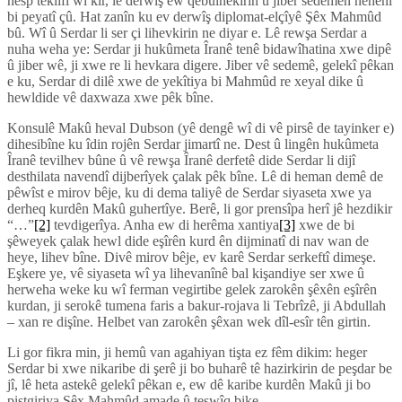
hesp teklîfî wî kir, lê derwîş ew qebûlnekirin û jiber sedemên nehênî
bi peyatî çû. Hat zanîn ku ev derwîş diplomat-elçîyê Şêx Mahmûd
bû. Wî û Serdar li ser çi lihevkirin ne diyar e. Lê rewşa Serdar a
nuha weha ye: Serdar ji hukûmeta Îranê tenê bidawîhatina xwe dipê
û jiber wê, ji xwe re li hevkara digere. Jiber vê sedemê, gelekî pêkan
e ku, Serdar di dilê xwe de yekîtiya bi Mahmûd re xeyal dike û
hewldide vê daxwaza xwe pêk bîne.
Konsulê Makû heval Dubson (yê dengê wî di vê pirsê de tayinker e)
dihesibîne ku îdin rojên Serdar jimartî ne. Dest û lingên hukûmeta
Îranê tevilhev bûne û vê rewşa Îranê derfetê dide Serdar li dijî
desthilata navendî dijberîyek çalak pêk bîne. Lê di heman demê de
pêwîst e mirov bêje, ku di dema taliyê de Serdar siyaseta xwe ya
derheq kurdên Makû guhertîye. Berê, li gor prensîpa herî jê hezdikir
“…”
[2]
tevdigerîya. Anha ew di herêma xantiya
[3]
xwe de bi
şêweyek çalak hewl dide eşîrên kurd ên dijminatî di nav wan de
heye, lihev bîne. Divê mirov bêje, ev karê Serdar serkeftî dimeşe.
Eşkere ye, vê siyaseta wî ya lihevanînê bal kişandiye ser xwe û
herweha weke ku wî ferman vegirtibe gelek zarokên şêxên eşîrên
kurdan, ji serokê tumena faris a bakur-rojava li Tebrîzê, ji Abdullah
– xan re dişîne. Helbet van zarokên şêxan wek dîl-esîr tên girtin.
Li gor fikra min, ji hemû van agahiyan tişta ez fêm dikim: heger
Serdar bi xwe nikaribe di şerê ji bo buharê tê hazirkirin de peşdar be
jî, lê heta astekê gelekî pêkan e, ew dê karibe kurdên Makû ji bo
piştgiriya Şêx Mahmûd amade û teşwîq bike.