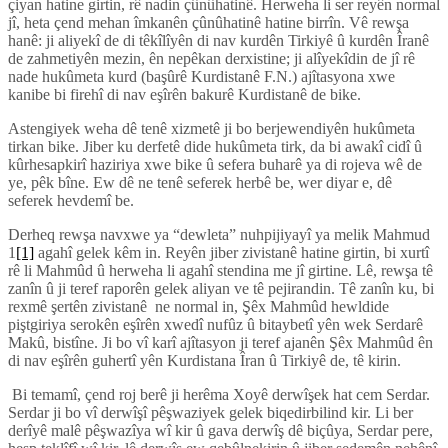
çiyan hatine girtin, rê nadin çûnûhatinê. Herweha li ser reyên normal
jî, heta çend mehan îmkanên çûnûhatinê hatine birrîn. Vê rewşa
hanê: ji aliyekî de di têkîlîyên di nav kurdên Tirkiyê û kurdên Îranê
de zahmetiyên mezin, ên nepêkan derxistine; ji alîyekîdin de jî rê
nade hukûmeta kurd (başûrê Kurdistanê F.N.) ajîtasyona xwe
kanibe bi firehî di nav eşîrên bakurê Kurdistanê de bike.
Astengiyek weha dê tenê xizmetê ji bo berjewendiyên hukûmeta
tirkan bike. Jiber ku derfetê dide hukûmeta tirk, da bi awakî cidî û
kûrhesapkirî haziriya xwe bike û sefera buharê ya di rojeva wê de
ye, pêk bîne. Ew dê ne tenê seferek herbê be, wer diyar e, dê
seferek hevdemî be.
Derheq rewşa navxwe ya “dewleta” nuhpijiyayî ya melik Mahmud
1
[1]
agahî gelek kêm in. Reyên jiber zivistanê hatine girtin, bi xurtî
rê li Mahmûd û herweha li agahî stendina me jî girtine. Lê, rewşa tê
zanîn û ji teref raporên gelek aliyan ve tê pejirandin. Tê zanîn ku, bi
rexmê şertên zivistanê ne normal in, Şêx Mahmûd hewldide
piştgiriya serokên eşîrên xwedî nufûz û bitaybetî yên wek Serdarê
Makû, bistîne. Ji bo vî karî ajîtasyon ji teref ajanên Şêx Mahmûd ên
di nav eşîrên guhertî yên Kurdistana Îran û Tirkiyê de, tê kirin.
Bi temamî, çend roj berê ji herêma Xoyê derwîşek hat cem Serdar.
Serdar ji bo vî derwîşî pêşwaziyek gelek biqedirbilind kir. Li ber
derîyê malê pêşwazîya wî kir û gava derwîş dê biçûya, Serdar pere,