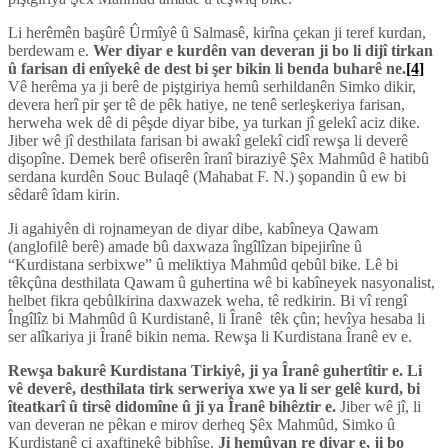
Li herêmên başûrê Ûrmîyê û Salmasê, kirîna çekan ji teref kurdan,
berdewam e.
Wer diyar e kurdên van deveran ji bo li dijî tirkan
û farisan di enîyekê de dest bi şer bikin li benda buharê ne.
[4]
Vê herêma ya ji berê de piştgiriya hemû serhildanên Simko dikir,
devera herî pir şer tê de pêk hatiye, ne tenê serleşkeriya farisan,
herweha wek dê di pêşde diyar bibe, ya turkan jî gelekî aciz dike.
Jiber wê jî desthilata farisan bi awakî gelekî cidî rewşa li deverê
dişopîne. Demek berê ofiserên îranî biraziyê Şêx Mahmûd ê hatibû
serdana kurdên Souc Bulaqê (Mahabat F. N.) şopandin û ew bi
sêdarê îdam kirin.
Ji agahiyên di rojnameyan de diyar dibe, kabîneya Qawam
(anglofilê berê) amade bû daxwaza îngîlîzan bipejirîne û
“Kurdistana serbixwe” û meliktiya Mahmûd qebûl bike. Lê bi
têkçûna desthilata Qawam û guhertina wê bi kabîneyek nasyonalist,
helbet fikra qebûlkirina daxwazek weha, tê redkirin. Bi vî rengî
Îngîlîz bi Mahmûd û Kurdistanê, li Îranê têk çûn; hevîya hesaba li
ser alîkariya ji Îranê bikin nema. Rewşa li Kurdistana Îranê ev e.
Rewşa bakurê Kurdistana Tirkiyê, ji ya Îranê guhertîtir e. Li
vê deverê, desthilata tirk serweriya xwe ya li ser gelê kurd, bi
îteatkarî û tirsê didomîne û ji ya Îranê bihêztir e.
Jiber wê jî, li
van deveran ne pêkan e mirov derheq Şêx Mahmûd, Simko û
Kurdistanê çi axaftinekê bibhîse.
Ji hemûyan re diyar e, ji bo