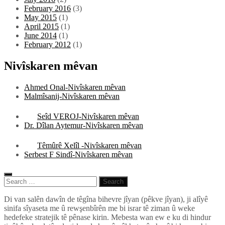
February 2016
(3)
May 2015
(1)
April 2015
(1)
June 2014
(1)
February 2012
(1)
Nivîskaren mêvan
Ahmed Onal-Nivîskaren mêvan
Malmîsanij-Nivîskaren mêvan
Seîd VEROJ-Nivîskaren mêvan
Dr. Dîlan Aytemur-Nivîskaren mêvan
Têmûrê Xelîl -Nivîskaren mêvan
Serbest F Sindî-Nivîskaren mêvan
Search
for:
Pêlkurd
Di van salên dawîn de têgîna bihevre jîyan (pêkve jîyan), ji alîyê
sinifa sîyaseta me û rewşenbîrên me bi israr tê ziman û weke
hedefeke stratejik tê pênase kirin. Mebesta wan ew e ku di hindur