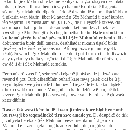
bakur bi Şêx Mahmûd re ketine têkîlîyan. Li gor îdîayên desthilata
tirkan, ofîser û fermanberên tevaya bakurê Kurdistanê li agent-
sîxurên Şêx Mahmûd digerin. Tirk pê dizanin, lê nikarin tiştekî bikin
û nikarin wan bigrin, jiber kû agentên Şêx Mahmûd ji teref kurdan
tên veşartin. Di meha Januarî (01 F.N.) de li Beyazîdê bixwe, du
sîxur-agent hatin girtin. Ji dokumentên ketibûn dest, hinek kes
xwestin şêxê herêmê Şêx Îsa beg tometbar bikin.
Hate tesbîtkirin
ku hemû şêxên herêmê pêwendî bi Şêx Mahmûd re henin
. Jiber
dokumentên bibin delîl tunene, desthilatdar nikarin tiştekî bikin.
Şêxê eşîra herêmê, eşîra Gasuran Alî beg bixwe ji min re got ku
têkîlîyên wan bi Şêx Mahmûd re henin û got: bi rexmê tirk dixwazin
alaya-yekîneya hefta ya eşîretê li dijî Şêx Mahmûd di seferêxin, lê
ew dê li dijî Şêx Mahmûd şernekin.
Fermanbarê xwecîhî, sekreterê dadgehê ji nişkav de ji devê xwe
revand û got: Turk dihesibînin buharî kare rewş gelek cidî be û ji
xeynî tiştên xwe yên malê bidin hev û Beyazîdê terk bikin, tiştekî
din ku ew bikin namîne. Van gotinan karin delîlê wê bin, bê tirk
tevgera Şêx Mahmûd ji bo serweriya xwe ya li Kurdistanê çiqwasî
xeter dibînin.
Rast e, fakt-rastî kêm in, lê ji wan jî mirov kare bighê encamê
ku rewş ji bo teqandinekê têra xwe amade ye.
Di destpêkê de tirk
ji cidîyeta herekata Şêx Mahmûd bawer nedikirin û dipan ku
Mahmûd ê ji zêr û çekên îngîlîzan xêr didît, dê ji îngîlîzan dûr