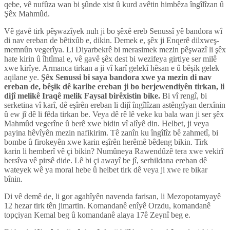
qebe, vê nufûza wan bi şûnde xist û kurd avêtin himbêza îngîlîzan û
Şêx Mahmûd.
Vê gavê tirk pêşwazîyek nuh ji bo şêxê ereb Senussî yê bandora wî
di nav ereban de bêtixûb e, dikin. Demek e, şêx ji Enqerê dilxweş-
memnûn vegerîya. Li Diyarbekrê bi merasimek mezin pêşwazî li şêx
hate kirin û îhtîmal e, vê gavê şêx dest bi wezifeya girtiye ser milê
xwe kirîye. Armanca tirkan a ji vî karî gelekî hêsan e û bêşik gelek
aqilane ye.
Şêx Senussi bi saya bandora xwe ya mezin di nav
ereban de, bêşik dê karibe ereban ji bo berjewendiyên tirkan, li
dijî melikê Iraqê melik Faysal birêxistin bike.
Bi vî rengî, bi
serketina vî karî, dê eşîrên ereban li dijî îngîlîzan astêngîyan derxînin
û ew jî dê li fêda tirkan be. Veya dê rê lê veke ku bala wan ji ser şêx
Mahmûd vegerîne û berê xwe bidin vî alîyê din. Helbet, ji veya
payina hêvîyên mezin nafikirim. Tê zanîn ku îngîlîz bê zahmetî, bi
bombe û firokeyên xwe karin eşîrên herêmê bêdeng bikin. Tirk
karin li hemberî vê çi bikin? Numûneya Rawendûzê tera xwe vekirî
bersîva vê pirsê dide. Lê bi çi awayî be jî, serhildana ereban dê
wateyek wê ya moral hebe û helbet tirk dê veya ji xwe re bikar
bînin.
Di vê demê de, li gor agahîyên navenda farisan, li Mezopotamyayê
12 hezar tirk tên jimartin. Komandanê enîyê Orzdu, komandanê
topçiyan Kemal beg û komandanê alaya 17ê Zeynî beg e.