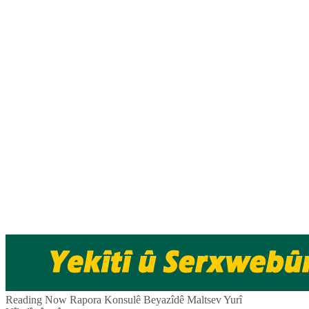
Skip
to
content
Pêlkurd
Reading Now
Rapora Konsulê Beyazîdê Maltsev Yurî