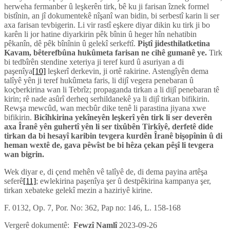
herweha fermanber û leşkerên tirk, bê ku ji farisan îznek formel
bistînin, an jî dokumentekê nîşanî wan bidin, bi serbestî karin li ser
axa farisan tevbigerin. Li vir rastî eşkere diyar dikin ku tirk ji bo
karên li jor hatine diyarkirin pêk bînin û heger hîn nehatibin
pêkanîn, dê pêk bînînin û gelekî serkeftî.
Piştî jidesthilatketina
Kavam, bêterefbûna hukûmeta farisan ne cihê gumanê ye.
Tirk
bi tedbîrên stendine xeteriya ji teref kurd û asuriyan a di
paşenîya
[10]
leşkerî derkevin, ji ortê rakirine. Astengîyên dema
talîyê yên ji teref hukûmeta faris, li dijî vegera penebaran û
koçberkirina wan li Tebrîz; propaganda tirkan a li dijî penebaran tê
kirin; rê nade asûrî derheq serhildanekê ya li dijî tirkan bifikirin.
Rewşa mewcûd, wan mecbûr dike tenê li parastina jiyana xwe
bifikirin.
Bicîhkirina yekîneyên leşkerî yên tirk li ser deverên
axa Îranê yên guhertî yên li ser tixûbên Tirkîyê, derfetê dide
tirkan da bi hesayî karibin tevgera kurdên Îranê bişopînin û di
heman wextê de, gava pêwîst be bi hêza çekan pêşî li tevgera
wan bigrin.
Wek diyar e, di çend mehên vê talîyê de, di dema payina artêşa
seferê
[11]
; ewlekirina paşenîya şer û destpêkirina kampanya şer,
tirkan xebateke gelekî mezin a haziriyê kirine.
F. 0132, Op. 7, Por. No: 362, Pap no: 146, L. 158-168
Vergerê dokumentê:
Fewzî Namlî
2023-09-26