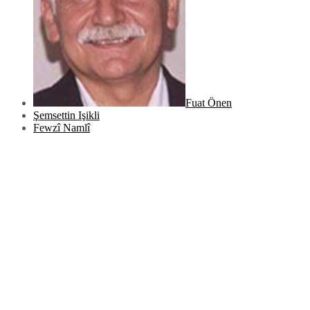
Fuat Önen
Şemsettin Işikli
Fewzî Namlî