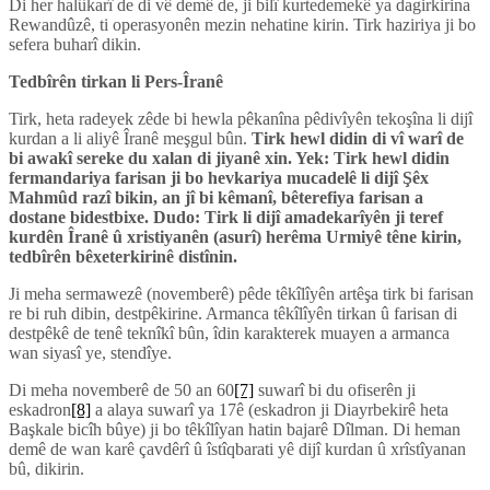
Di her halûkarî de di vê demê de, ji bilî kurtedemekê ya dagirkirina
Rewandûzê, ti operasyonên mezin nehatine kirin. Tirk haziriya ji bo
sefera buharî dikin.
Tedbîrên tirkan li Pers-Îranê
Tirk, heta radeyek zêde bi hewla pêkanîna pêdivîyên tekoşîna li dijî
kurdan a li aliyê Îranê meşgul bûn.
Tirk hewl didin di vî warî de
bi awakî sereke du xalan di jiyanê xin. Yek: Tirk hewl didin
fermandariya farisan ji bo hevkariya mucadelê li dijî Şêx
Mahmûd razî bikin, an jî bi kêmanî, bêterefiya farisan a
dostane bidestbixe. Dudo: Tirk li dijî amadekarîyên ji teref
kurdên Îranê û xristiyanên (asurî) herêma Urmiyê têne kirin,
tedbîrên bêxeterkirinê distînin.
Ji meha sermawezê (novemberê) pêde têkîlîyên artêşa tirk bi farisan
re bi ruh dibin, destpêkirine. Armanca têkîlîyên tirkan û farisan di
destpêkê de tenê teknîkî bûn, îdin karakterek muayen a armanca
wan siyasî ye, stendîye.
Di meha novemberê de 50 an 60
[7]
suwarî bi du ofiserên ji
eskadron
[8]
a alaya suwarî ya 17ê (eskadron ji Diayrbekirê heta
Başkale bicîh bûye) ji bo têkîlîyan hatin bajarê Dîlman. Di heman
demê de wan karê çavdêrî û îstîqbarati yê dijî kurdan û xrîstîyanan
bû, dikirin.