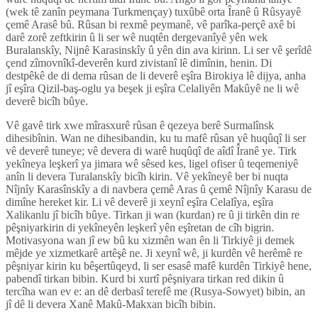
(wek tê zanîn peymana Turkmençay) tuxûbê orta Îranê û Rûsyayê
çemê Arasê bû. Rûsan bi rexmê peymanê, vê parîka-perçê axê bi
darê zorê zeftkirin û li ser wê nuqtên dergevanîyê yên wek
Buralanskîy, Nijnê Karasinskîy û yên din ava kirinn. Li ser vê şerîdê
çend zîmovnîkî-deverên kurd zivistanî lê dimînin, henin. Di
destpêkê de di dema rûsan de li deverê eşîra Birokiya lê dijya, anha
jî eşîra Qizil-baş-oglu ya beşek ji eşîra Celaliyên Makûyê ne li wê
deverê bicîh bûye.
Vê gavê tirk xwe mîrasxurê rûsan ê qezeya berê Surmalînsk
dihesibînin. Wan ne dihesibandin, ku tu mafê rûsan yê huqûqî li ser
vê deverê tuneye; vê devera di warê huqûqî de aîdî Îranê ye. Tirk
yekîneya leşkerî ya jimara wê sêsed kes, ligel ofiser û teqemeniyê
anîn li devera Turalanskîy bicîh kirin. Vê yekîneyê ber bi nuqta
Nîjnîy Karasînskîy a di navbera çemê Aras û çemê Nîjnîy Karasu de
dimîne hereket kir. Li vê deverê ji xeynî eşîra Celalîya, eşîra
Xalikanlu jî bicîh bûye. Tirkan ji wan (kurdan) re û ji tirkên din re
pêşniyarkirin di yekîneyên leşkerî yên eşîretan de cîh bigrin.
Motivasyona wan jî ew bû ku xizmên wan ên li Tirkiyê ji demek
mêjde ye xizmetkarê artêşê ne. Ji xeynî wê, ji kurdên vê herêmê re
pêşniyar kirin ku bêşertûqeyd, li ser esasê mafê kurdên Tirkiyê hene,
pabendî tirkan bibin. Kurd bi xurtî pêşniyara tirkan red dikin û
tercîha wan ev e: an dê derbasî terefê me (Rusya-Sowyet) bibin, an
jî dê li devera Xanê Makû-Makxan bicîh bibin.