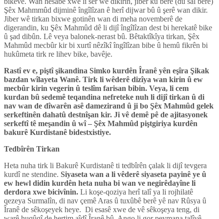
bikeve. Wan hesabê xwe li ser wê dikirin, jiber ku berê (du sal berê)
Şêx Mahmmûd dijminê îngîlîzan ê herî dijwar bû û şerê wan dikir.
Jiber wê tirkan bixwe gotinên wan di meha novemberê de
digerandin, ku Şêx Mahmûd dê li dijî îngîlîzan dest bi herekatê bike
û şad dibûn. Lê veya balonek-nerast bû. Bêtaktîkîya tirkan, Şêx
Mahmûd mecbûr kir bi xurtî nêzîkî îngîlîzan bibe û hemû fikrên bi
hukûmeta tirk re lihev bike, bavêje.
Rastî ev e, piştî şikandina Simko kurdên Îranê yên eşîra Şikak
bazdan wîlayeta Wanê. Tirk li wêderê dizîya wan kirin û ew
mecbûr kirin vegerin û teslîm farisan bibin. Veya, li cem
kurdan bû sedemê teqandina nefreteke nuh li dijî tirkan û di
nav wan de dîwarên asê damezirand û ji bo Şêx Mahmûd gelek
serkeftinên dahatû destnîşan kir. Ji vê demê pê de ajitasyonek
serkeftî tê meşandin û wî – Şêx Mahmûd piştgiriya kurdên
bakurê Kurdistanê bidestxistiye.
Tedbîrên Tirkan
Heta nuha tirk li Bakurê Kurdistanê ti tedbîrên çalak li dijî tevgera
kurdî ne stendine.
Siyaseta wan a li vêderê siyaseta payinê ye û
ew hewl didin kurdên heta nuha bi wan ve negirêdayîne li
derdora xwe bicivînin.
Li koşe-qoziya herî talî ya li rojhilatê
qezeya Surmalîn, di nav çemê Aras û tuxûbê berê yê nav Rûsya û
Îranê de sêkoşeyek heye. Di esasê xwe de vê sêkoşeya teng, di
warê huqûqî de hertim aîdî Îranê bû. Ango li gor peymana talîyê