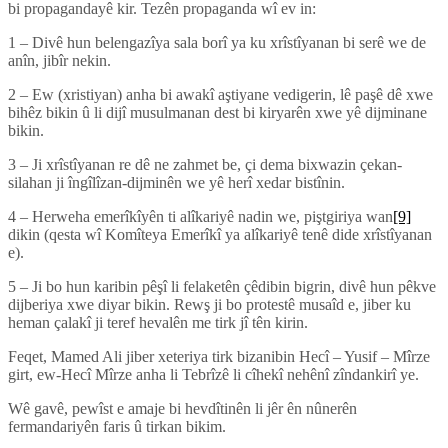
bi propagandayê kir. Tezên propaganda wî ev in:
1 – Divê hun belengazîya sala borî ya ku xrîstîyanan bi serê we de
anîn, jibîr nekin.
2 – Ew (xristiyan) anha bi awakî aştiyane vedigerin, lê paşê dê xwe
bihêz bikin û li dijî musulmanan dest bi kiryarên xwe yê dijminane
bikin.
3 – Ji xrîstîyanan re dê ne zahmet be, çi dema bixwazin çekan-
silahan ji îngîlîzan-dijminên we yê herî xedar bistînin.
4 – Herweha emerîkîyên ti alîkariyê nadin we, piştgiriya wan
[9]
dikin (qesta wî Komîteya Emerîkî ya alîkariyê tenê dide xrîstîyanan
e).
5 – Ji bo hun karibin pêşî li felaketên çêdibin bigrin, divê hun pêkve
dijberiya xwe diyar bikin. Rewş ji bo protestê musaîd e, jiber ku
heman çalakî ji teref hevalên me tirk jî tên kirin.
Feqet, Mamed Ali jiber xeteriya tirk bizanibin Hecî – Yusif – Mîrze
girt, ew-Hecî Mîrze anha li Tebrîzê li cîhekî nehênî zîndankirî ye.
Wê gavê, pewîst e amaje bi hevdîtinên li jêr ên nûnerên
fermandariyên faris û tirkan bikim.