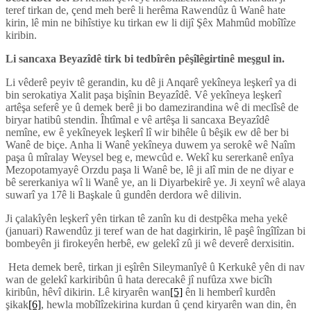
teref tirkan de, çend meh berê li herêma Rawendûz û Wanê hate
kirin, lê min ne bihîstiye ku tirkan ew li dijî Şêx Mahmûd mobîlîze
kiribin.
Li sancaxa Beyazîdê tirk bi tedbîrên pêşîlêgirtinê meşgul in.
Li vêderê peyiv tê gerandin, ku dê ji Anqarê yekîneya leşkerî ya di
bin serokatiya Xalit paşa bişînin Beyazîdê. Vê yekîneya leşkerî
artêşa seferê ye û demek berê ji bo damezirandina wê di meclîsê de
biryar hatibû stendin. Îhtîmal e vê artêşa li sancaxa Beyazîdê
nemîne, ew ê yekîneyek leşkerî lî wir bihêle û bêşik ew dê ber bi
Wanê de biçe. Anha li Wanê yekîneya duwem ya serokê wê Naîm
paşa û mîralay Weysel beg e, mewcûd e. Wekî ku sererkanê enîya
Mezopotamyayê Orzdu paşa li Wanê be, lê ji alî min de ne diyar e
bê sererkaniya wî li Wanê ye, an li Diyarbekirê ye. Ji xeynî wê alaya
suwarî ya 17ê li Başkale û gundên derdora wê dilivin.
Ji çalakîyên leşkerî yên tirkan tê zanîn ku di destpêka meha yekê
(januari) Rawendûz ji teref wan de hat dagirkirin, lê paşê îngîlîzan bi
bombeyên ji firokeyên herbê, ew gelekî zû ji wê deverê derxisitin.
Heta demek berê, tirkan ji eşîrên Sileymanîyê û Kerkukê yên di nav
wan de gelekî karkiribûn û hata derecakê jî nufûza xwe bicîh
kiribûn, hêvî dikirin. Lê kiryarên wan
[5]
ên li hemberî kurdên
şikak
[6]
, hewla mobîlîzekirina kurdan û çend kiryarên wan din, ên