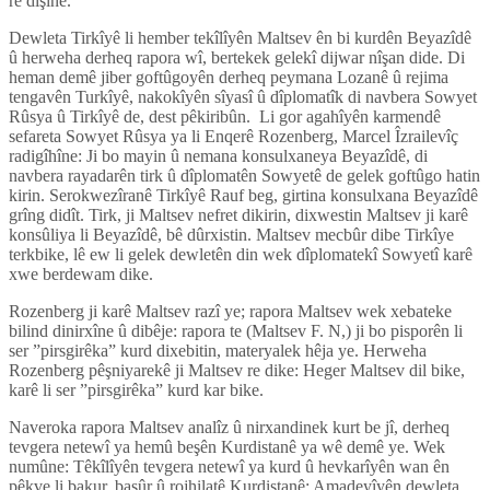
re dişîne.
Dewleta Tirkîyê li hember tekîlîyên Maltsev ên bi kurdên Beyazîdê
û herweha derheq rapora wî, bertekek gelekî dijwar nîşan dide. Di
heman demê jiber goftûgoyên derheq peymana Lozanê û rejima
tengavên Turkîyê, nakokîyên sîyasî û dîplomatîk di navbera Sowyet
Rûsya û Tirkîyê de, dest pêkiribûn. Li gor agahîyên karmendê
sefareta Sowyet Rûsya ya li Enqerê Rozenberg, Marcel Îzrailevîç
radigîhîne: Ji bo mayin û nemana konsulxaneya Beyazîdê, di
navbera rayadarên tirk û dîplomatên Sowyetê de gelek goftûgo hatin
kirin. Serokwezîranê Tirkîyê Rauf beg, girtina konsulxana Beyazîdê
grîng didît. Tirk, ji Maltsev nefret dikirin, dixwestin Maltsev ji karê
konsûliya li Beyazîdê, bê dûrxistin. Maltsev mecbûr dibe Tirkîye
terkbike, lê ew li gelek dewletên din wek dîplomatekî Sowyetî karê
xwe berdewam dike.
Rozenberg ji karê Maltsev razî ye; rapora Maltsev wek xebateke
bilind dinirxîne û dibêje: rapora te (Maltsev F. N,) ji bo pisporên li
ser ”pirsgirêka” kurd dixebitin, materyalek hêja ye. Herweha
Rozenberg pêşniyarekê ji Maltsev re dike: Heger Maltsev dil bike,
karê li ser ”pirsgirêka” kurd kar bike.
Naveroka rapora Maltsev analîz û nirxandinek kurt be jî, derheq
tevgera netewî ya hemû beşên Kurdistanê ya wê demê ye. Wek
numûne: Têkîlîyên tevgera netewî ya kurd û hevkarîyên wan ên
pêkve li bakur, başûr û rojhilatê Kurdistanê; Amadeyîyên dewleta