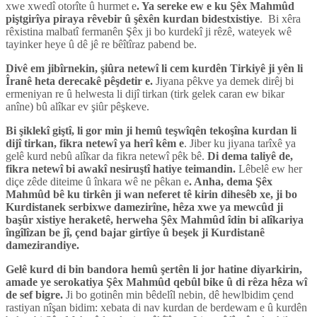
xwe xwedî otorîte û hurmet e
. Ya sereke ew e ku Şêx Mahmûd
piştgirîya piraya rêvebir û şêxên kurdan bidestxistiye
. Bi xêra
rêxistina malbatî fermanên Şêx ji bo kurdekî ji rêzê, wateyek wê
tayinker heye û dê jê re bêîtîraz pabend be.
Divê em jibîrnekin, şiûra netewî li cem kurdên Tirkiyê ji yên li
Îranê heta derecakê pêşdetir e.
Jiyana pêkve ya demek dirêj bi
ermeniyan re û helwesta li dijî tirkan (tirk gelek caran ew bikar
anîne) bû alîkar ev şiûr pêşkeve.
Bi şiklekî giştî, li gor min ji hemû teşwîqên tekoşîna kurdan li
dijî tirkan, fikra netewî ya herî kêm e
. Jiber ku jiyana tarîxê ya
gelê kurd nebû alîkar da fikra netewî pêk bê.
Di dema taliyê de,
fikra netewî bi awakî nesiruştî hatiye teimandin.
Lêbelê ew her
diçe zêde diteime û înkara wê ne pêkan e
. Anha, dema Şêx
Mahmûd bê ku tirkên ji wan neferet tê kirin dihesêb xe, ji bo
Kurdistanek serbixwe damezirîne, hêza xwe ya mewcûd ji
başûr xistiye heraketê, herweha Şêx Mahmûd îdin bi alîkariya
îngîlîzan be jî, çend bajar girtîye û beşek ji Kurdistanê
damezirandiye.
Gelê kurd di bin bandora hemû şertên li jor hatine diyarkirin,
amade ye serokatiya Şêx Mahmûd qebûl bike û di rêza hêza wî
de sef bigre.
Ji bo gotinên min bêdelîl nebin, dê hewlbidim çend
rastiyan nîşan bidim: xebata di nav kurdan de berdewam e û kurdên