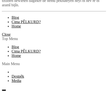
tixûbên dewletên dagirker de hemû pêkhateyên heyî bi hev re bi
aramî bijîn.
Blog
Çima PÊLKURD?
Home
Close
Top Menu
Blog
Çima PÊLKURD?
Home
Main Menu
Destpêk
Media