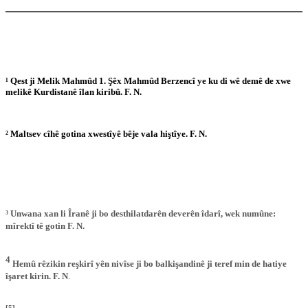
¹ Qest ji Melik Mahmûd 1. Şêx Mahmûd Berzencî ye ku di wê demê de xwe
melikê Kurdistanê îlan kiribû. F. N.
² Maltsev cîhê gotina xwestîyê bêje vala hiştîye. F. N.
³ Unwana xan li Îranê ji bo desthilatdarên deverên îdarî, wek numûne:
mîrektî tê gotin F. N.
4
Hemû rêzikin reşkirî yên nivîse ji bo balkişandinê ji teref min de hatiye
îşaret kirin. F. N
.
[5]