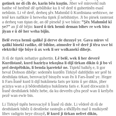
gotinek ne di cîh de, karin bên kuştin.
Jiber wê mirovekî nuh
hatibe vê herêmê dê qebûlbike ku li vê derê ti guhertinên esasî
nebûnin. Li vê derê, derheq şêx Mahmûd û Kurdistana serbixwe, ne
tenê kes nafikire û herweha tiştek jî nebihistiye. Ji bo pirsek rasterast
a derheq van tiştan de, an dê pirsekê ji we bikin:
”Şêx Mahmûd kî
ye?”
an jî dê bêjin:
kurd û tirk hemû deman bihev re wek bira
jiyan e û dê her weha bijîn.
Belê eveya hemû qalikê ji derve de duxuyê ye
.
Gava mirov vî
qalikî hinekî radike, dê bibîne, atmosfer li vê derê jî têra xwe bi
elektrikê tije bûye û ax wek li ser wolkanekî diheje.
Ji rû de tiştek nehatiye guhertin.
Lê belê, wek li her deverê
Kurdistanê, kurd haziriya tekoşîna li dijî tirkan dikin û ji bo vî
şerî destpêbikin, li benda îşaretekê ne.
Tiştekî balkêş e, li gor
heval Dobson dibêje: sedemên kurdên Tirkiyê dahfdidin ser şerê bi
desthilata tirkan, berovaciyê birayên wan ên li Fars-Îranê ye. Heger
li Fars-Îranê kurd li dijî hukûmeta faris şer kirin û şer dikin, jiber
aciziya wan a ji bêdesthilatiya hukûmeta faris e. Kurd dixwazin li
Îranê desthilatek bihêz hebe, da ku deverên çêra pezê wan û kerîyên
pezê wan ewle bin.
Li Tirkiyê tiştên berovaciyê li Îranê rû dide. Li vêderê di rû de
desthilatek bihêz û destûreke rasteqîn a têkîlîyên maf û mulkiyetê
lihev radigrin heye dixuyê
, lê kurd ji tirkan nefret dikin,