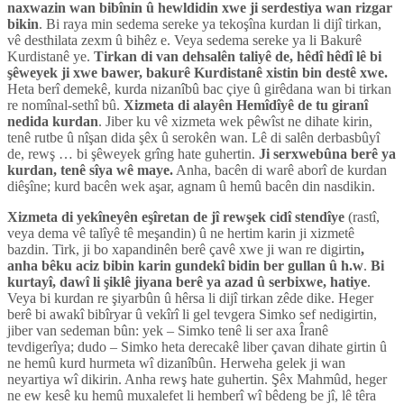
naxwazin wan bibînin û hewldidin xwe ji serdestiya wan rizgar
bikin
. Bi raya min sedema sereke ya tekoşîna kurdan li dijî tirkan,
vê desthilata zexm û bihêz e. Veya sedema sereke ya li Bakurê
Kurdistanê ye.
Tirkan di van dehsalên taliyê de, hêdî hêdî lê bi
şêweyek ji xwe bawer, bakurê Kurdistanê xistin bin destê xwe.
Heta berî demekê, kurda nizanîbû bac çiye û girêdana wan bi tirkan
re nomînal-sethî bû.
Xizmeta di alayên Hemîdîyê de tu giranî
nedida kurdan
. Jiber ku vê xizmeta wek pêwîst ne dihate kirin,
tenê rutbe û nîşan dida şêx û serokên wan. Lê di salên derbasbûyî
de, rewş … bi şêweyek grîng hate guhertin.
Ji serxwebûna berê ya
kurdan, tenê sîya wê maye.
Anha, bacên di warê aborî de kurdan
diêşîne; kurd bacên wek aşar, agnam û hemû bacên din nasdikin.
Xizmeta di yekîneyên eşîretan de jî rewşek cidî stendîye
(rastî,
veya dema vê talîyê tê meşandin) û ne hertim karin ji xizmetê
bazdin. Tirk, ji bo xapandinên berê çavê xwe ji wan re digirtin
,
anha bêku aciz bibin karin gundekî bidin ber gullan û h.w
.
Bi
kurtayî, dawî li şiklê jiyana berê ya azad û serbixwe, hatiye
.
Veya bi kurdan re şiyarbûn û hêrsa li dijî tirkan zêde dike. Heger
berê bi awakî bibîryar û vekîrî li gel tevgera Simko sef nedigirtin,
jiber van sedeman bûn: yek – Simko tenê li ser axa Îranê
tevdigerîya; dudo – Simko heta derecakê liber çavan dihate girtin û
ne hemû kurd hurmeta wî dizanîbûn. Herweha gelek ji wan
neyartiya wî dikirin. Anha rewş hate guhertin. Şêx Mahmûd, heger
ne ew kesê ku hemû muxalefet li hemberî wî bêdeng be jî, lê têra