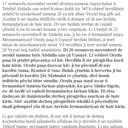
17 sermawêz-november serokê diviziya-tumena rojava-bakur li
Tebrîzê Abdulla xan seferî Kohne-Şehîr kir. Wî li vêderê hevdîtînek
nehênî bi serokerkanê tumena 2ê ya tirk albay Veysel beg pêk anî.
Axaftin li ser danîna têkîlîyên nêzîk û dostane yê di nav herûdu
fermandariyan de hate kirin. Di nav herûdu terefan de cudahî
çênebû û ew bi awakî dostane ji hev veqetiyan. Li Urmiyê di 25
sermawêz-novemberê de Abdulla xan, ji bo ew û fermandarê eniya
Mezopotamyayê Orzdu paşa li Uşnuyê hevûdu bibînin, ji teref
tirkan de dawetnameyek stend. Vê hevdîtina ji teref serokê tumena
2ê Veysel beg hatibû amadekirin.
Di 26 sermawez-novemberê de
serokê tumena faris Abdulla xan çû Uşnuyê. Li wêderê Orzdu
paşa bi şetafet pêşwaziya wî kir. Hevdîtin li ser pirsgirêka kurd
hate kirin. Orzdu paşa daxwaz kir: ji bo pêwendî di nav
kurdên Soma, Bradost û Souc-Bulak çênebin û herweha ji bo
pêwendî bi kurdên Şêx Mahmûd re çênebin, divê hemû
tedbîrên pêwîst bêne stendin. Orzdu paşa sund xwar û
fermandarê tumena farisan piştraskir, ku gava Simko bigrin,
ew dê tavilê wî radestî fermandariya farisan bikin. Di rêza
duduyan de danûstendin derheq pirsgirêka asuriyan de hate
kirin. Sisê: axaftin derheq pirsgirêkên teknîkî û pêwendiyên
dualî gelemperî yên di nav herûdu fermandariyan de hate kirin.
Li gor salixên em distînin, di nav tirk û farisan de derheq
koçberkirina hemû pênaberên xrîstîyan ên ji deverên li ser tuxûbên
Tirkiyê hatine, peymanek hatiye vajokirin-îmzekirin. Li gor salixan,