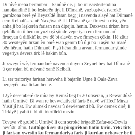
Di nîvê meha berfanbar – kanûnê de, ji bo musaedestendina
nanpijandinê ji bo leşkerên tirk li Dîlmanê, yuzbaşiyek (serokê
garnîzona berê yê Beyazîdê Îhsan beg) ji navenda alayê hat Dilmanê
cem Kelbalî – xanê Naxçîvanê. Li Dîlmanê çar firneyên rûsî, yên
anha ji bo leşkerên farisan nan dipejin, henin. Daxwaza tirkan hate
qebûlkirin û heman yuzbaşî şûnde vegeriya cem fermandarê
firneyan û difikirî ku ew dê bi alavên xwe firneyan çêkin. Hê zûtir
80 wesiteyên tirkan ên barê wan genim bû û ji bo li aşên Salmasê
bên hêran, hatin Dîlmanê. Piştî hêrandina arvan, fermandar şûnde
vegeriya devera tirk lê hakim bûn.
Ji xweynî wê, fermandarê navenda duyem Zeynel bey hat Dîlmanê
û çar rojan bû mêvanê xanê Kelbalî.
Li ser teritoriya farisan herweha li bajarên Uşne û Qala-Zeva
perçeyên axa tirkan hen e.
D
12yê desemberê de mîralay Remzî beg bi 20 ofiseran, ji Rewandûzê
hatin Urmîyê. Bi wan re hevwelatiyekî faris ê navê wî Hecî Mîrza
Yusif jî hat. Ew alimekî navdar û dewlemend bû. Ew demek dirêj li
Tirkiyê jiyabû û bibû tirkofilekî mezin.
Tevaya vê grubê li Urmîyê li cem serokê brîgadê Zafar-ud-Dewla
hevûdu dîtin.
Guftûgo li ser du pirsgirêkan hatin kirin. Yek: tirk
ji farisan xwestin ku fermandariya faris ji kurdan nebawer be û