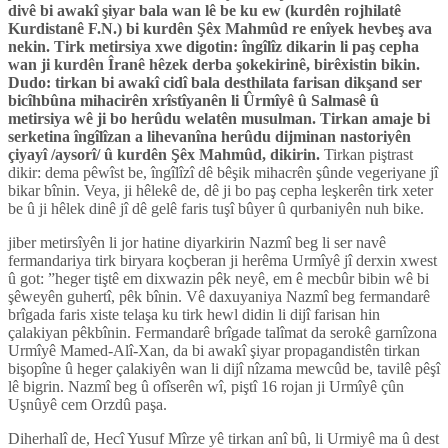
divê bi awakî şiyar bala wan lê be ku ew (kurdên rojhilatê
Kurdistanê F.N.) bi kurdên Şêx Mahmûd re enîyek hevbeş ava
nekin. Tirk metirsiya xwe digotin: îngîlîz dikarin li paş cepha
wan ji kurdên Îranê hêzek derba şokekirinê, birêxistin bikin.
Dudo: tirkan bi awakî cidî bala desthilata farisan dikşand ser
bicîhbûna mihacirên xrîstîyanên li Ûrmîyê û Salmasê û
metirsiya wê ji bo herûdu welatên musulman.
Tirkan amaje bi
serketina îngîlîzan a lihevanîna herûdu dijminan nastoriyên
çiyayî /aysorî/ û kurdên Şêx Mahmûd, dikirin.
Tirkan piştrast
dikir: dema pêwîst be, îngîlîzî dê bêşik mihacrên şûnde vegeriyane jî
bikar bînin. Veya, ji hêlekê de, dê ji bo paş cepha leşkerên tirk xeter
be û ji hêlek dinê jî dê gelê faris tuşî bûyer û qurbaniyên nuh bike.
jiber metirsîyên li jor hatine diyarkirin Nazmî beg li ser navê
fermandariya tirk biryara koçberan ji herêma Urmîyê jî derxin xwest
û got: ”heger tiştê em dixwazin pêk neyê, em ê mecbûr bibin wê bi
şêweyên guhertî, pêk bînin. Vê daxuyaniya Nazmî beg fermandarê
brîgada faris xiste telaşa ku tirk hewl didin li dijî farisan hin
çalakiyan pêkbînin. Fermandarê brîgade talîmat da serokê garnîzona
Urmîyê Mamed-Alî-Xan, da bi awakî şiyar propagandistên tirkan
bişopîne û heger çalakiyên wan li dijî nîzama mewcûd be, tavilê pêşî
lê bigrin. Nazmî beg û ofîserên wî, piştî 16 rojan ji Urmîyê çûn
Uşnûyê cem Orzdû paşa.
Diherhalî de, Hecî Yusuf Mîrze yê tirkan anî bû, li Urmiyê ma û dest