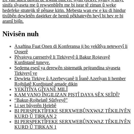
sinifa sîyaseta me û rewşenbîrên me bi israr tê ziman û weke
hedefeke stratejik tê pênase kirin. Mebesta wan ew e ku di hindur
tixûbên dewletên dagirker de hemû pêkhateyên heyî bi hev re bi
aramî bijîn.
Nivisên nuh
Axaftina Fuat Onen di Konferansa ji bo yekîtîya neteweyî li
Qoserê
Pêvajoya çareseriyê li Tirkiyeyê û Bakur Rojavayê
Kurdistanê tuneye.
Sedema esesî ya derewên sistematik pejirandina siyaseta
Tirkiyeyî ye
Dewleta Tirkiye û Azerbeycanê li Îranê Azerîyan li hember
Rojhilatê Kurdistanê amade dikin
YEKÎTÎYA GÎYANÊ MILÎ
KAM VANO ÎNGILIZAN PIŞTÎ DAYA ŞÊX SEÎDÎ?
“Bakur-Rojhelatê Sûrîyeyê”
Li ser bûyerên Helebê
BI PERSPEKTÎFEKE SERXWEBÛNXWAZ TÊKILİYÊN
KURD Û TIRKAN 2
BI PERSPEKTÎFEKE SERXWEBÛNXWAZ TÊKILİYÊN
KURD Û TIRKAN 1