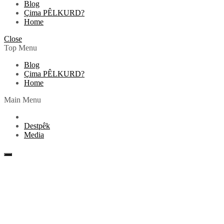
Blog
Çima PÊLKURD?
Home
Close
Top Menu
Blog
Çima PÊLKURD?
Home
Main Menu
Destpêk
Media