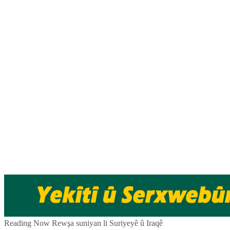
Skip
to
content
Pêlkurd
Reading Now
Rewşa suniyan li Suriyeyê û Iraqê