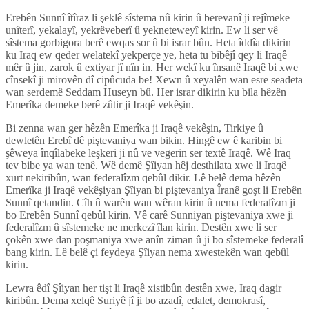
Erebên Sunnî îtîraz li şeklê sîstema nû kirin û berevanî ji rejîmeke
unîterî, yekalayî, yekrêveberî û yekneteweyî kirin. Ew li ser vê
sîstema gorbigora berê ewqas sor û bi israr bûn. Heta îddîa dikirin
ku Iraq ew qeder welatekî yekperçe ye, heta tu bibêjî qey li Iraqê
mêr û jin, zarok û extiyar jî nîn in. Her wekî ku însanê Iraqê bi xwe
cînsekî ji mirovên dî cipûcuda be! Xewn û xeyalên wan esre seadeta
wan serdemê Seddam Huseyn bû. Her israr dikirin ku bila hêzên
Emerîka demeke berê zûtir ji Iraqê vekêşin.
Bi zenna wan ger hêzên Emerîka ji Iraqê vekêşin, Tirkiye û
dewletên Erebî dê piştevaniya wan bikin. Hingê ew ê karibin bi
şêweya înqîlabeke leşkeri ji nû ve vegerin ser textê Iraqê. Wê Iraq
tev bibe ya wan tenê. Wê demê Şîiyan hêj desthilata xwe li Iraqê
xurt nekiribûn, wan federalîzm qebûl dikir. Lê belê dema hêzên
Emerîka ji Iraqê vekêşiyan Şîiyan bi piştevaniya Îranê goşt li Erebên
Sunnî qetandin. Cîh û warên wan wêran kirin û nema federalîzm ji
bo Erebên Sunnî qebûl kirin. Vê carê Sunniyan piştevaniya xwe ji
federalîzm û sîstemeke ne merkezî îlan kirin. Destên xwe li ser
çokên xwe dan poşmaniya xwe anîn ziman û ji bo sîstemeke federalî
bang kirin. Lê belê çi feydeya Şîiyan nema xwestekên wan qebûl
kirin.
Lewra êdî Şîiyan her tişt li Iraqê xistibûn destên xwe, Iraq dagir
kiribûn. Dema xelqê Suriyê jî ji bo azadî, edalet, demokrasî,