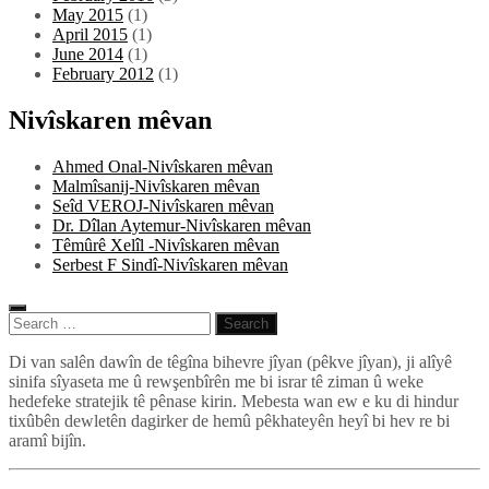
May 2015
(1)
April 2015
(1)
June 2014
(1)
February 2012
(1)
Nivîskaren mêvan
Ahmed Onal-Nivîskaren mêvan
Malmîsanij-Nivîskaren mêvan
Seîd VEROJ-Nivîskaren mêvan
Dr. Dîlan Aytemur-Nivîskaren mêvan
Têmûrê Xelîl -Nivîskaren mêvan
Serbest F Sindî-Nivîskaren mêvan
Search
for:
Pêlkurd
Di van salên dawîn de têgîna bihevre jîyan (pêkve jîyan), ji alîyê
sinifa sîyaseta me û rewşenbîrên me bi israr tê ziman û weke
hedefeke stratejik tê pênase kirin. Mebesta wan ew e ku di hindur
tixûbên dewletên dagirker de hemû pêkhateyên heyî bi hev re bi
aramî bijîn.