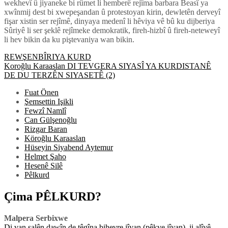
wekhevî û jiyaneke bi rûmet li hemberê rejîma barbara Beasî ya
xwînmij dest bi xwepeşandan û protestoyan kirin, dewletên derveyî
fişar xistin ser rejîmê, dinyaya medenî li hêviya vê bû ku dijberiya
Sûriyê li ser şeklê rejîmeke demokratik, fireh-hizbî û fireh-neteweyî
li hev bikin da ku piştevaniya wan bikin.
Post
REWŞENBÎRIYA KURD
Koroğlu Karaaslan DI TEVGERA SIYASÎ YA KURDISTANÊ
navigation
DE DU TERZÊN SIYASETÊ (2)
Fuat Önen
Şemsettin Işikli
Fewzî Namlî
Can Gülşenoğlu
Rizgar Baran
Köroğlu Karaaslan
Hüseyin Siyabend Aytemur
Helmet Şaho
Hesenê Silê
Pêlkurd
Çima PÊLKURD?
Malpera Serbixwe
Di van salên dawîn de têgîna bihevre jîyan (pêkve jîyan), ji alîyê