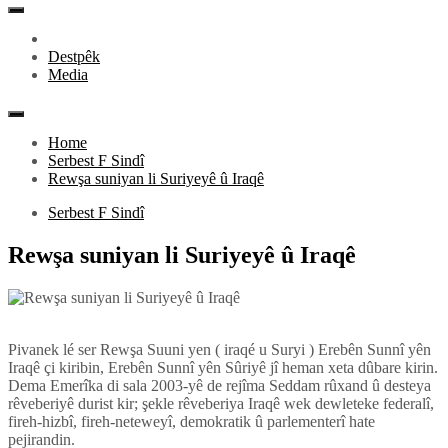
Primary
Menu
Destpêk
Media
Home
Serbest F Sindî
Rewşa suniyan li Suriyeyê û Iraqê
Serbest F Sindî
Rewşa suniyan li Suriyeyê û Iraqê
Pivanek lé ser Rewşa Suuni yen ( iraqé u Suryi ) Erebên Sunnî yên
Iraqê çi kiribin, Erebên Sunnî yên Sûriyê jî heman xeta dûbare kirin.
Dema Emerîka di sala 2003-yê de rejîma Seddam rûxand û desteya
rêveberiyê durist kir; şekle rêveberiya Iraqê wek dewleteke federalî,
fireh-hizbî, fireh-neteweyî, demokratik û parlementerî hate
pejirandin.