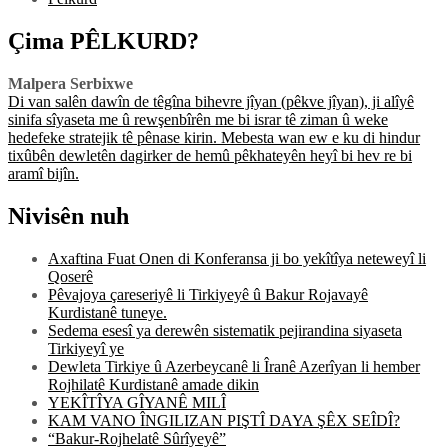
Çima PÊLKURD?
Malpera Serbixwe
Di van salên dawîn de têgîna bihevre jîyan (pêkve jîyan), ji alîyê
sinifa sîyaseta me û rewşenbîrên me bi israr tê ziman û weke
hedefeke stratejik tê pênase kirin. Mebesta wan ew e ku di hindur
tixûbên dewletên dagirker de hemû pêkhateyên heyî bi hev re bi
aramî bijîn.
Nivisên nuh
Axaftina Fuat Onen di Konferansa ji bo yekîtîya neteweyî li
Qoserê
Pêvajoya çareseriyê li Tirkiyeyê û Bakur Rojavayê
Kurdistanê tuneye.
Sedema esesî ya derewên sistematik pejirandina siyaseta
Tirkiyeyî ye
Dewleta Tirkiye û Azerbeycanê li Îranê Azerîyan li hember
Rojhilatê Kurdistanê amade dikin
YEKÎTÎYA GÎYANÊ MILÎ
KAM VANO ÎNGILIZAN PIŞTÎ DAYA ŞÊX SEÎDÎ?
“Bakur-Rojhelatê Sûrîyeyê”