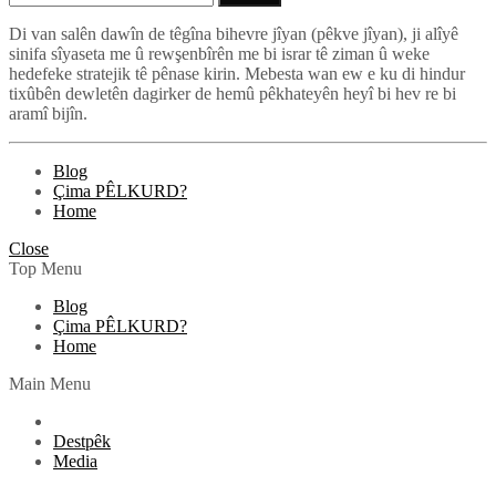
for:
Di van salên dawîn de têgîna bihevre jîyan (pêkve jîyan), ji alîyê
sinifa sîyaseta me û rewşenbîrên me bi israr tê ziman û weke
Pêlkurd
hedefeke stratejik tê pênase kirin. Mebesta wan ew e ku di hindur
tixûbên dewletên dagirker de hemû pêkhateyên heyî bi hev re bi
aramî bijîn.
Blog
Çima PÊLKURD?
Home
Close
Top Menu
Blog
Çima PÊLKURD?
Home
Main Menu
Destpêk
Media