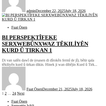
admin
December 22, 2025
July 18, 2026
Fuat Önen
BI PERSPEKTÎFEKE
SERXWEBÛNXWAZ TÊKILİYÊN
KURD Û TIRKAN 1
Di van salên dawî de (esasen di dîrokên fermî de jî), bêtir qala
têkiliyên kurd û tirkan dikin. Hinek ji wan dibêjin Kurd û Tirk...
Fuat Önen
December 21, 2025
July 18, 2026
Posts
1
2
…
24
Next
pagination
Fuat Önen
Şemsettin Işikli