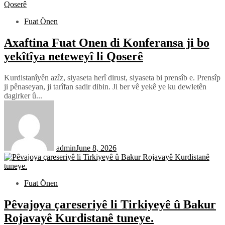
Fuat Önen
Axaftina Fuat Onen di Konferansa ji bo
yekîtîya neteweyî li Qoserê
Kurdistanîyên azîz, siyaseta herî dirust, siyaseta bi prensîb e. Prensîp
ji pênaseyan, ji tarîfan sadir dibin. Ji ber vê yekê ye ku dewletên
dagirker û...
admin
June 8, 2026
Fuat Önen
Pêvajoya çareseriyê li Tirkiyeyê û Bakur
Rojavayê Kurdistanê tuneye.