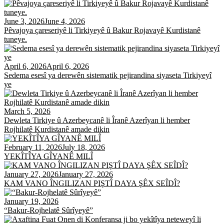
June 3, 2026
June 4, 2026
Pêvajoya çareseriyê li Tirkiyeyê û Bakur Rojavayê Kurdistanê
tuneye.
April 6, 2026
April 6, 2026
Sedema esesî ya derewên sistematik pejirandina siyaseta Tirkiyeyî
ye
March 5, 2026
Dewleta Tirkiye û Azerbeycanê li Îranê Azerîyan li hember
Rojhilatê Kurdistanê amade dikin
February 11, 2026
July 18, 2026
YEKÎTÎYA GÎYANÊ MILÎ
January 27, 2026
January 27, 2026
KAM VANO ÎNGILIZAN PIŞTÎ DAYA ŞÊX SEÎDÎ?
January 19, 2026
“Bakur-Rojhelatê Sûrîyeyê”