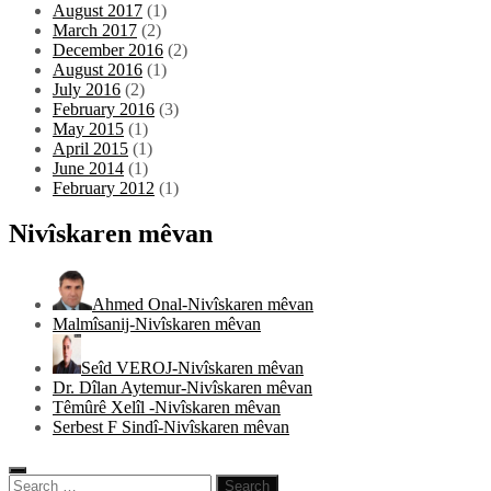
August 2017
(1)
March 2017
(2)
December 2016
(2)
August 2016
(1)
July 2016
(2)
February 2016
(3)
May 2015
(1)
April 2015
(1)
June 2014
(1)
February 2012
(1)
Nivîskaren mêvan
Ahmed Onal-Nivîskaren mêvan
Malmîsanij-Nivîskaren mêvan
Seîd VEROJ-Nivîskaren mêvan
Dr. Dîlan Aytemur-Nivîskaren mêvan
Têmûrê Xelîl -Nivîskaren mêvan
Serbest F Sindî-Nivîskaren mêvan
Search