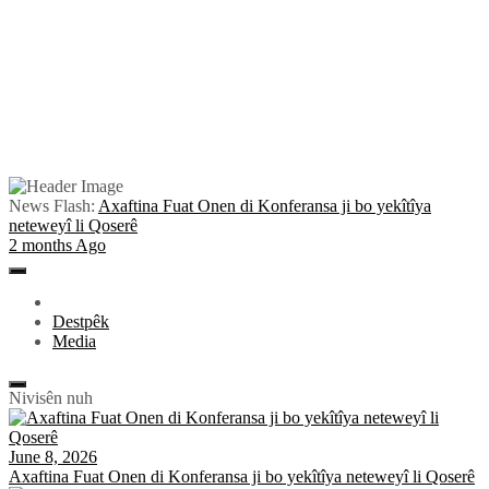
Skip
to
Pêlkurd
News Flash:
Axaftina Fuat Onen di Konferansa ji bo yekîtîya
content
neteweyî li Qoserê
2 months Ago
Primary
Menu
Destpêk
Media
Nivisên nuh
June 8, 2026
Axaftina Fuat Onen di Konferansa ji bo yekîtîya neteweyî li Qoserê