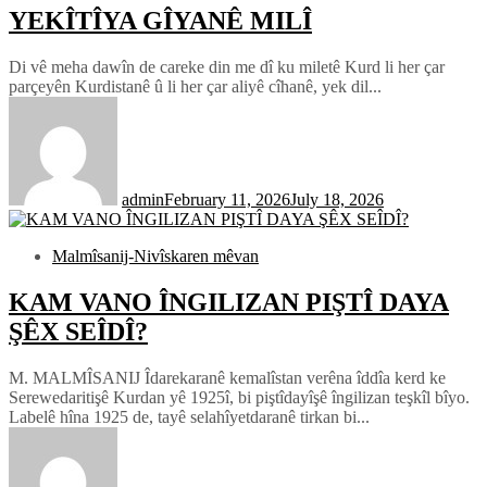
YEKÎTÎYA GÎYANÊ MILÎ
Di vê meha dawîn de careke din me dî ku miletê Kurd li her çar
parçeyên Kurdistanê û li her çar aliyê cîhanê, yek dil...
admin
February 11, 2026
July 18, 2026
Malmîsanij-Nivîskaren mêvan
KAM VANO ÎNGILIZAN PIŞTÎ DAYA
ŞÊX SEÎDÎ?
M. MALMÎSANIJ Îdarekaranê kemalîstan verêna îddîa kerd ke
Serewedaritişê Kurdan yê 1925î, bi piştîdayîşê îngilizan teşkîl bîyo.
Labelê hîna 1925 de, tayê selahîyetdaranê tirkan bi...