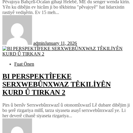
Pêvajoya Bahçelî-Ocalan gihaşt Helebê, ME du senger wenda kirin.
Yên ku dibêjin ev hicûm ji bo têkbirina "pêvajoyê" hat lidarxistin
rastiyê vedişêrin. Ev 15 meh...
admin
January 11, 2026
Fuat Önen
BI PERSPEKTÎFEKE
SERXWEBÛNXWAZ TÊKILİYÊN
KURD Û TIRKAN 2
Pirs û bersîv Serxwebûnxwazî û otonomîxwazî Lê dubare dibêjim ji
bo şerê rizgariya millî, tarza siyaseta asayî serxwebûnxwazî ye. Li
her deverê cihanê siyaseta rizgariya...