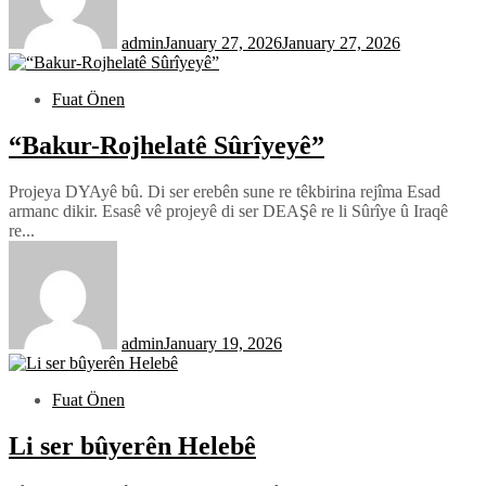
admin
January 27, 2026
January 27, 2026
Fuat Önen
“Bakur-Rojhelatê Sûrîyeyê”
Projeya DYAyê bû. Di ser erebên sune re têkbirina rejîma Esad
armanc dikir. Esasê vê projeyê di ser DEAŞê re li Sûrîye û Iraqê
re...
admin
January 19, 2026
Fuat Önen
Li ser bûyerên Helebê