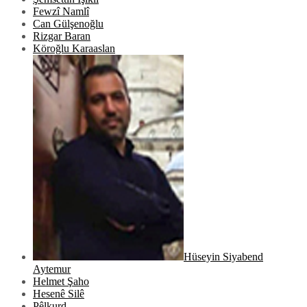
Fewzî Namlî
Can Gülşenoğlu
Rizgar Baran
Köroğlu Karaaslan
Hüseyin Siyabend
Aytemur
Helmet Şaho
Hesenê Silê
Pêlkurd