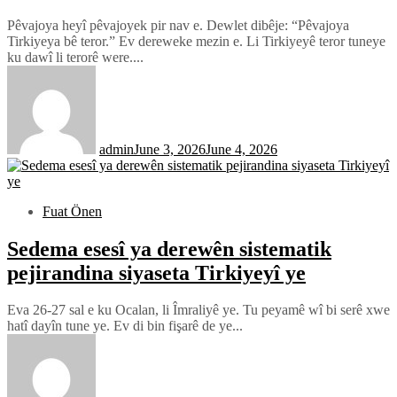
Pêvajoya heyî pêvajoyek pir nav e. Dewlet dibêje: “Pêvajoya
Tirkiyeya bê teror.” Ev dereweke mezin e. Li Tirkiyeyê teror tuneye
ku dawî li terorê were....
admin
June 3, 2026
June 4, 2026
Fuat Önen
Sedema esesî ya derewên sistematik
pejirandina siyaseta Tirkiyeyî ye
Eva 26-27 sal e ku Ocalan, li Îmraliyê ye. Tu peyamê wî bi serê xwe
hatî dayîn tune ye. Ev di bin fişarê de ye...