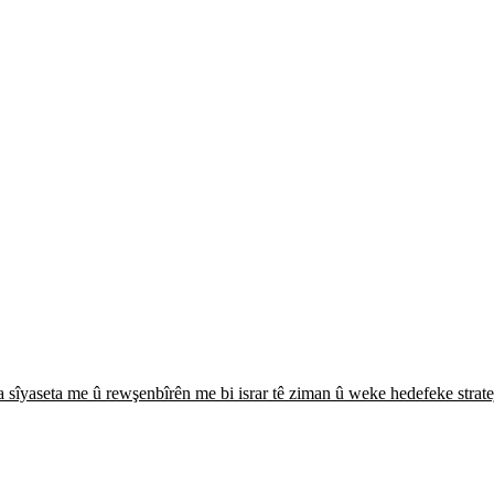
ifa sîyaseta me û rewşenbîrên me bi israr tê ziman û weke hedefeke stra