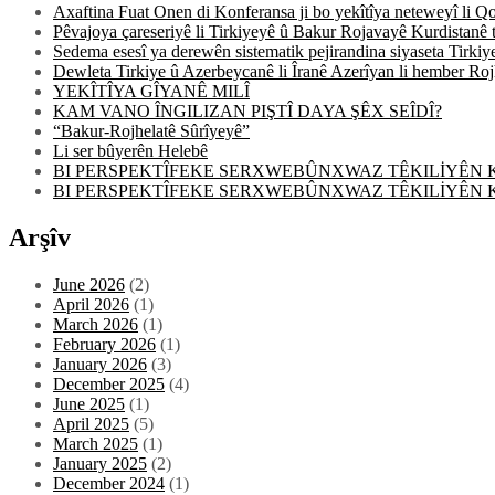
Axaftina Fuat Onen di Konferansa ji bo yekîtîya neteweyî li Q
Pêvajoya çareseriyê li Tirkiyeyê û Bakur Rojavayê Kurdistanê 
Sedema esesî ya derewên sistematik pejirandina siyaseta Tirkiy
Dewleta Tirkiye û Azerbeycanê li Îranê Azerîyan li hember Roj
YEKÎTÎYA GÎYANÊ MILÎ
KAM VANO ÎNGILIZAN PIŞTÎ DAYA ŞÊX SEÎDÎ?
“Bakur-Rojhelatê Sûrîyeyê”
Li ser bûyerên Helebê
BI PERSPEKTÎFEKE SERXWEBÛNXWAZ TÊKILİYÊN 
BI PERSPEKTÎFEKE SERXWEBÛNXWAZ TÊKILİYÊN 
Arşîv
June 2026
(2)
April 2026
(1)
March 2026
(1)
February 2026
(1)
January 2026
(3)
December 2025
(4)
June 2025
(1)
April 2025
(5)
March 2025
(1)
January 2025
(2)
December 2024
(1)