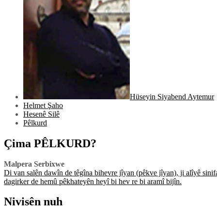
Hüseyin Siyabend Aytemur
Helmet Şaho
Hesenê Silê
Pêlkurd
Çima PÊLKURD?
Malpera Serbixwe
Di van salên dawîn de têgîna bihevre jîyan (pêkve jîyan), ji alîyê sin
dagirker de hemû pêkhateyên heyî bi hev re bi aramî bijîn.
Nivisên nuh