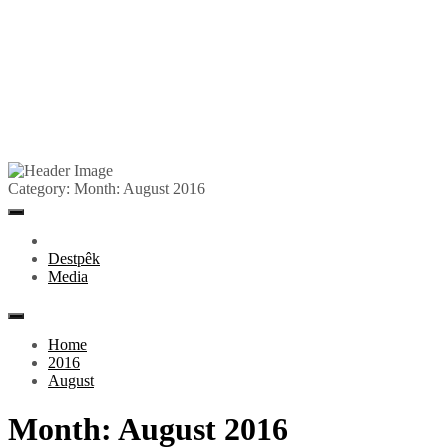
Skip
to
Pêlkurd
Category:
Month:
August 2016
content
Primary
Menu
Destpêk
Media
Home
2016
August
Month:
August 2016