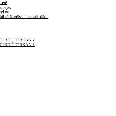
oserê
tuneye.
eyî ye
hilatê Kurdistanê amade dikin
KURD Û TIRKAN 2
KURD Û TIRKAN 1