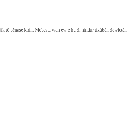
tejik tê pênase kirin. Mebesta wan ew e ku di hindur tixûbên dewletên