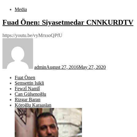
Media
Fuad Önen: Siyasetmedar CNNKURDTV
https://youtu.be/vyMrxsoQPfU
admin
August 27, 2016
May 27, 2020
Fuat Önen
Şemsettin Işikli
Fewzî Namlî
Can Gülşenoğlu
Rizgar Baran
Köroğlu Karaaslan