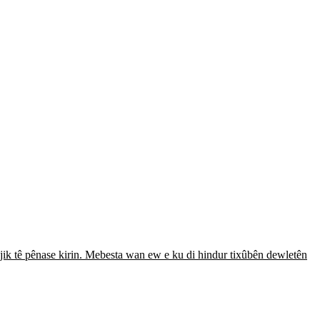
tejik tê pênase kirin. Mebesta wan ew e ku di hindur tixûbên dewletên