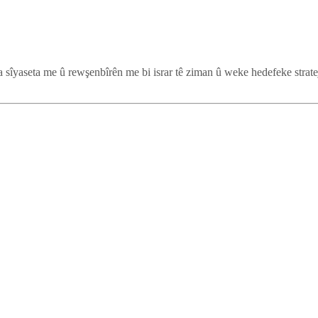
ifa sîyaseta me û rewşenbîrên me bi israr tê ziman û weke hedefeke stra