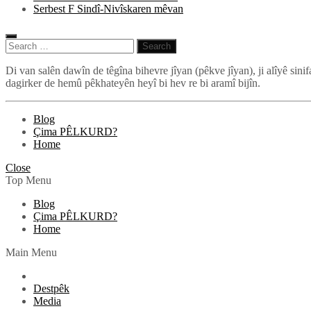
Serbest F Sindî-Nivîskaren mêvan
Search
for:
Pêlkurd
Di van salên dawîn de têgîna bihevre jîyan (pêkve jîyan), ji alîyê sin
dagirker de hemû pêkhateyên heyî bi hev re bi aramî bijîn.
Blog
Çima PÊLKURD?
Home
Close
Top Menu
Blog
Çima PÊLKURD?
Home
Main Menu
Destpêk
Media