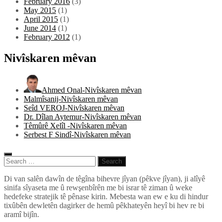
February 2016
(3)
May 2015
(1)
April 2015
(1)
June 2014
(1)
February 2012
(1)
Nivîskaren mêvan
Ahmed Onal-Nivîskaren mêvan
Malmîsanij-Nivîskaren mêvan
Seîd VEROJ-Nivîskaren mêvan
Dr. Dîlan Aytemur-Nivîskaren mêvan
Têmûrê Xelîl -Nivîskaren mêvan
Serbest F Sindî-Nivîskaren mêvan
Search
for:
Pêlkurd
Di van salên dawîn de têgîna bihevre jîyan (pêkve jîyan), ji alîyê
sinifa sîyaseta me û rewşenbîrên me bi israr tê ziman û weke
hedefeke stratejik tê pênase kirin. Mebesta wan ew e ku di hindur
tixûbên dewletên dagirker de hemû pêkhateyên heyî bi hev re bi
aramî bijîn.