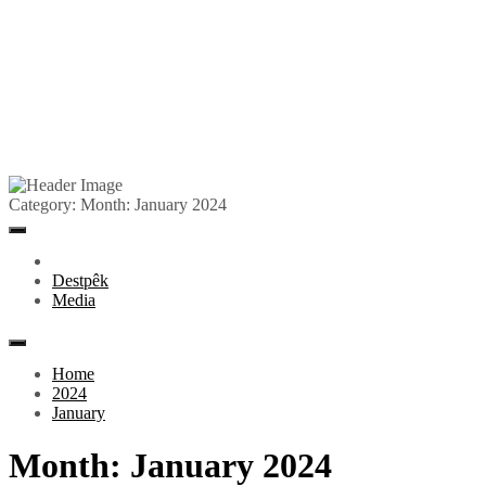
Skip
to
Pêlkurd
Category:
Month:
January 2024
content
Primary
Menu
Destpêk
Media
Home
2024
January
Month:
January 2024