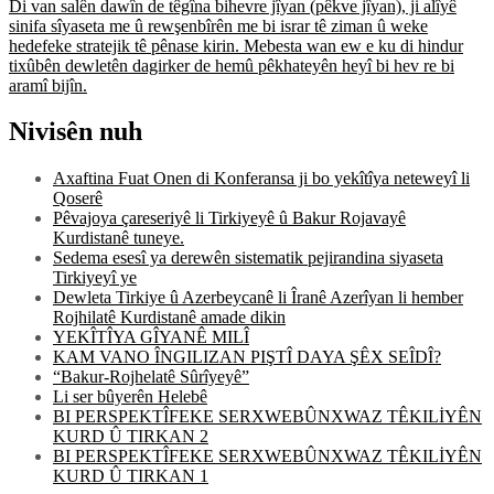
Di van salên dawîn de têgîna bihevre jîyan (pêkve jîyan), ji alîyê
sinifa sîyaseta me û rewşenbîrên me bi israr tê ziman û weke
hedefeke stratejik tê pênase kirin. Mebesta wan ew e ku di hindur
tixûbên dewletên dagirker de hemû pêkhateyên heyî bi hev re bi
aramî bijîn.
Nivisên nuh
Axaftina Fuat Onen di Konferansa ji bo yekîtîya neteweyî li
Qoserê
Pêvajoya çareseriyê li Tirkiyeyê û Bakur Rojavayê
Kurdistanê tuneye.
Sedema esesî ya derewên sistematik pejirandina siyaseta
Tirkiyeyî ye
Dewleta Tirkiye û Azerbeycanê li Îranê Azerîyan li hember
Rojhilatê Kurdistanê amade dikin
YEKÎTÎYA GÎYANÊ MILÎ
KAM VANO ÎNGILIZAN PIŞTÎ DAYA ŞÊX SEÎDÎ?
“Bakur-Rojhelatê Sûrîyeyê”
Li ser bûyerên Helebê
BI PERSPEKTÎFEKE SERXWEBÛNXWAZ TÊKILİYÊN
KURD Û TIRKAN 2
BI PERSPEKTÎFEKE SERXWEBÛNXWAZ TÊKILİYÊN
KURD Û TIRKAN 1