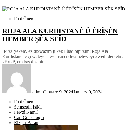
Fuat Önen
ROJA ALA KURDISTANÊ Û ÊRÎŞÊN
HEMBER ŞÊX SEÎD
-Pirsa yekem, ez dixwazim ji kek Fûad bipirsim: Roja Ala
Kurdistanê tê çi wateyê û ev hişmendîya neteweyî xwedî derketina
vê rojê, em baş dizanin...
admin
January 9, 2024
January 9, 2024
Fuat Önen
Şemsettin Işikli
Fewzî Namlî
Can Gülşenoğlu
Rizgar Baran