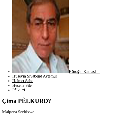
Köroğlu Karaaslan
Hüseyin Siyabend Aytemur
Helmet Şaho
Hesenê Silê
Pêlkurd
Çima PÊLKURD?
Malpera Serbixwe