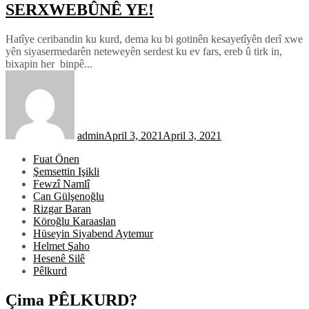
SERXWEBÛNÊ YE!
Hatîye ceribandin ku kurd, dema ku bi gotinên kesayetîyên derî xwe
yên siyasermedarên neteweyên serdest ku ev fars, ereb û tirk in,
bixapin her binpê...
admin
April 3, 2021
April 3, 2021
Fuat Önen
Şemsettin Işikli
Fewzî Namlî
Can Gülşenoğlu
Rizgar Baran
Köroğlu Karaaslan
Hüseyin Siyabend Aytemur
Helmet Şaho
Hesenê Silê
Pêlkurd
Çima PÊLKURD?