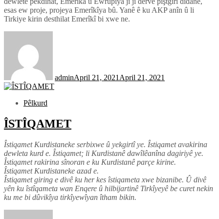
dewletê pêkdihat, Emerîka û Ewrûpiya jî ji derve piştgirî didanê,
esas ew proje, projeya Emerîkîya bû. Yanê ê ku AKP anîn û li
Tirkiye kirin desthilat Emerîkî bi xwe ne.
admin
April 21, 2021
April 21, 2021
Pêlkurd
ÎSTÎQAMET
Îstiqamet Kurdistaneke serbixwe û yekgirtî ye. Îstiqamet avakirina
dewleta kurd e. Îstiqamet; li Kurdistanê dawîlêanîna dagiriyê ye.
Îstiqamet rakirina sînoran e ku Kurdistanê parçe kirine.
Îstiqamet Kurdistaneke azad e.
Îstiqamet giring e divê ku her kes îstiqameta xwe bizanibe. Û divê
yên ku îstîqameta wan Enqere û hilbijartinê Tirkîyeyê be curet nekin
ku me bi dûvikîya tirkîyewîyan îtham bikin.