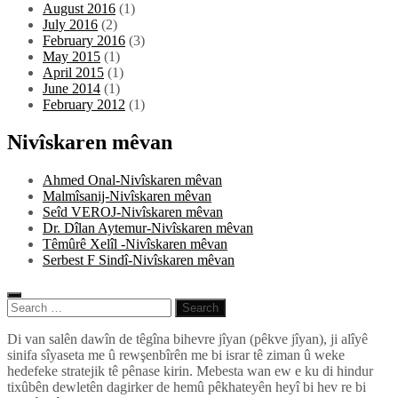
August 2016
(1)
July 2016
(2)
February 2016
(3)
May 2015
(1)
April 2015
(1)
June 2014
(1)
February 2012
(1)
Nivîskaren mêvan
Ahmed Onal-Nivîskaren mêvan
Malmîsanij-Nivîskaren mêvan
Seîd VEROJ-Nivîskaren mêvan
Dr. Dîlan Aytemur-Nivîskaren mêvan
Têmûrê Xelîl -Nivîskaren mêvan
Serbest F Sindî-Nivîskaren mêvan
Search
for:
Pêlkurd
Di van salên dawîn de têgîna bihevre jîyan (pêkve jîyan), ji alîyê
sinifa sîyaseta me û rewşenbîrên me bi israr tê ziman û weke
hedefeke stratejik tê pênase kirin. Mebesta wan ew e ku di hindur
tixûbên dewletên dagirker de hemû pêkhateyên heyî bi hev re bi