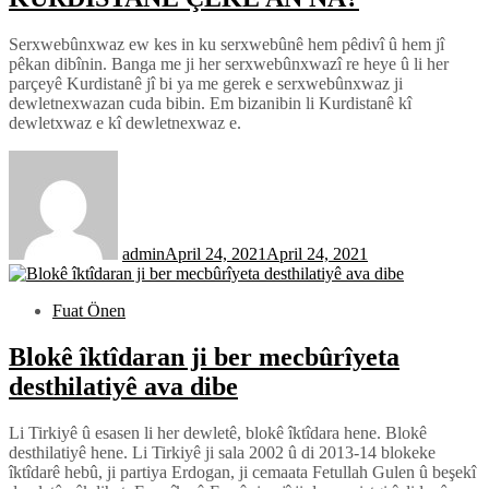
Serxwebûnxwaz ew kes in ku serxwebûnê hem pêdivî û hem jî
pêkan dibînin. Banga me ji her serxwebûnxwazî re heye û li her
parçeyê Kurdistanê jî bi ya me gerek e serxwebûnxwaz ji
dewletnexwazan cuda bibin. Em bizanibin li Kurdistanê kî
dewletxwaz e kî dewletnexwaz e.
admin
April 24, 2021
April 24, 2021
Fuat Önen
Blokê îktîdaran ji ber mecbûrîyeta
desthilatiyê ava dibe
Li Tirkiyê û esasen li her dewletê, blokê îktîdara hene. Blokê
desthilatiyê hene. Li Tirkiyê ji sala 2002 û di 2013-14 blokeke
îktîdarê hebû, ji partiya Erdogan, ji cemaata Fetullah Gulen û beşekî