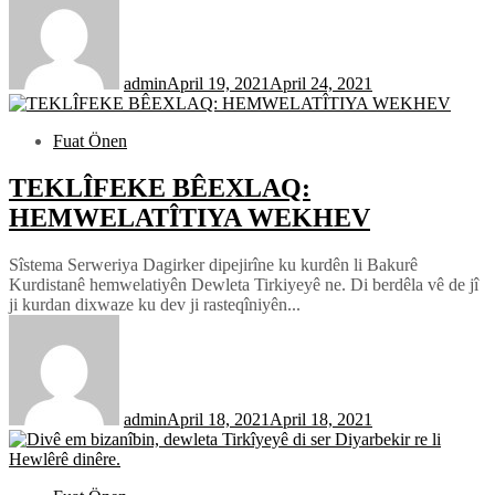
admin
April 19, 2021
April 24, 2021
Fuat Önen
TEKLÎFEKE BÊEXLAQ:
HEMWELATÎTIYA WEKHEV
Sîstema Serweriya Dagirker dipejirîne ku kurdên li Bakurê
Kurdistanê hemwelatiyên Dewleta Tirkiyeyê ne. Di berdêla vê de jî
ji kurdan dixwaze ku dev ji rasteqîniyên...
admin
April 18, 2021
April 18, 2021