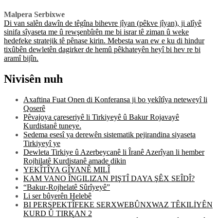
Malpera Serbixwe
Di van salên dawîn de têgîna bihevre jîyan (pêkve jîyan), ji alîyê
sinifa sîyaseta me û rewşenbîrên me bi israr tê ziman û weke
hedefeke stratejik tê pênase kirin. Mebesta wan ew e ku di hindur
tixûbên dewletên dagirker de hemû pêkhateyên heyî bi hev re bi
aramî bijîn.
Nivisên nuh
Axaftina Fuat Onen di Konferansa ji bo yekîtîya neteweyî li
Qoserê
Pêvajoya çareseriyê li Tirkiyeyê û Bakur Rojavayê
Kurdistanê tuneye.
Sedema esesî ya derewên sistematik pejirandina siyaseta
Tirkiyeyî ye
Dewleta Tirkiye û Azerbeycanê li Îranê Azerîyan li hember
Rojhilatê Kurdistanê amade dikin
YEKÎTÎYA GÎYANÊ MILÎ
KAM VANO ÎNGILIZAN PIŞTÎ DAYA ŞÊX SEÎDÎ?
“Bakur-Rojhelatê Sûrîyeyê”
Li ser bûyerên Helebê
BI PERSPEKTÎFEKE SERXWEBÛNXWAZ TÊKILİYÊN
KURD Û TIRKAN 2