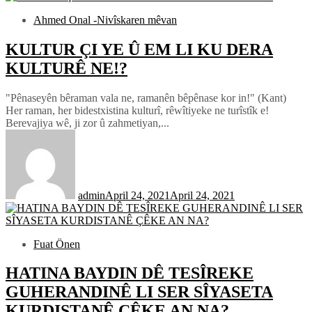
Ahmed Onal -Nivîskaren mêvan
KULTUR ÇI YE Û EM LI KU DERA
KULTURÊ NE!?
"Pênaseyên bêraman vala ne, ramanên bêpênase kor in!" (Kant)
Her raman, her bidestxistina kulturî, rêwîtiyeke ne turîstîk e!
Berevajiya wê, ji zor û zahmetiyan,...
admin
April 24, 2021
April 24, 2021
Fuat Önen
HATINA BAYDIN DÊ TESÎREKE
GUHERANDINÊ LI SER SÎYASETA
KURDISTANÊ ÇÊKE AN NA?