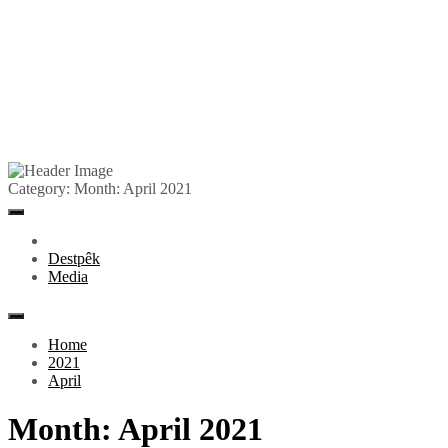
Skip
to
Pêlkurd
Category:
Month:
April 2021
content
Primary
Menu
Destpêk
Media
Home
2021
April
Month:
April 2021