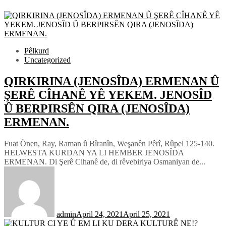
Pêlkurd
Uncategorized
QIRKIRINA (JENOSÎDA) ERMENAN Û
ŞERÊ CÎHANÊ YÊ YEKEM. JENOSÎD
Û BERPIRSÊN QIRA (JENOSÎDA)
ERMENAN.
Fuat Önen, Ray, Raman û Bîranîn, Weşanên Pêrî, Rûpel 125-140.
HELWESTA KURDAN YA LI HEMBER JENOSÎDA
ERMENAN. Di Şerê Cihanê de, di rêvebiriya Osmaniyan de...
admin
April 24, 2021
April 25, 2021