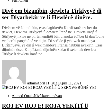
Fuat Önen
Divê em bizanîbin, dewleta Tirkîyeyê di
ser Diyarbekir re li Hewlêrê dinêre.
Divê em vê fahm bikin, esas dagirkerên Kurdistanê, ev her du
dewlet, Dewleta Tirkîyeyê û dewleta Îranê ne. Devleta Iraqê û
Sûrîyeyê ji xwe ne pir temendirêj bûn û anuka êdî ber bi dawîbûne
ve, ber bi parçebûnê ve diçin. Di serî de jî yek wek mandeya
Birîtanyayê, ya din jî wek mandeya Fransa hatibûn avakirin. Esas
dijminên doza Kurdîstanê, dijminên xedar û xeternak dewleta
Tirkîye û dewleta Îranê ne.
admin
April 11, 2021
April 11, 2021
Ahmed Onal -Nivîskaren mêvan
ROJ EV ROJ E! ROJA YEKÎTÎ Û