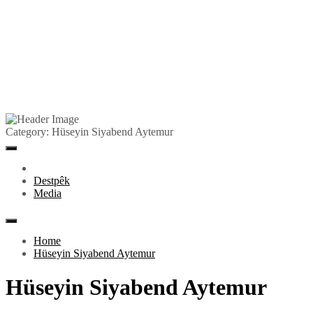
Skip
to
Pêlkurd
Category:
Hüseyin Siyabend Aytemur
content
Primary
Menu
Destpêk
Media
Home
Hüseyin Siyabend Aytemur
Hüseyin Siyabend Aytemur