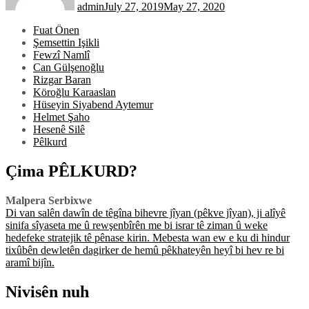
admin
July 27, 2019
May 27, 2020
Fuat Önen
Şemsettin Işikli
Fewzî Namlî
Can Gülşenoğlu
Rizgar Baran
Köroğlu Karaaslan
Hüseyin Siyabend Aytemur
Helmet Şaho
Hesenê Silê
Pêlkurd
Çima PÊLKURD?
Malpera Serbixwe
Di van salên dawîn de têgîna bihevre jîyan (pêkve jîyan), ji alîyê
sinifa sîyaseta me û rewşenbîrên me bi israr tê ziman û weke
hedefeke stratejik tê pênase kirin. Mebesta wan ew e ku di hindur
tixûbên dewletên dagirker de hemû pêkhateyên heyî bi hev re bi
aramî bijîn.
Nivisên nuh