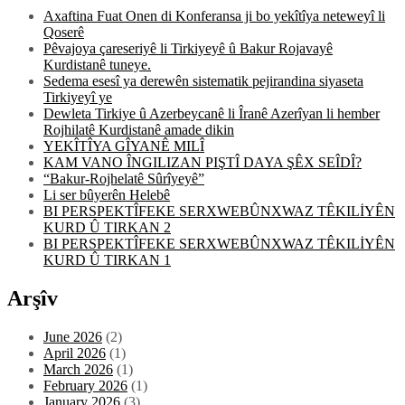
Axaftina Fuat Onen di Konferansa ji bo yekîtîya neteweyî li
Qoserê
Pêvajoya çareseriyê li Tirkiyeyê û Bakur Rojavayê
Kurdistanê tuneye.
Sedema esesî ya derewên sistematik pejirandina siyaseta
Tirkiyeyî ye
Dewleta Tirkiye û Azerbeycanê li Îranê Azerîyan li hember
Rojhilatê Kurdistanê amade dikin
YEKÎTÎYA GÎYANÊ MILÎ
KAM VANO ÎNGILIZAN PIŞTÎ DAYA ŞÊX SEÎDÎ?
“Bakur-Rojhelatê Sûrîyeyê”
Li ser bûyerên Helebê
BI PERSPEKTÎFEKE SERXWEBÛNXWAZ TÊKILİYÊN
KURD Û TIRKAN 2
BI PERSPEKTÎFEKE SERXWEBÛNXWAZ TÊKILİYÊN
KURD Û TIRKAN 1
Arşîv
June 2026
(2)
April 2026
(1)
March 2026
(1)
February 2026
(1)
January 2026
(3)