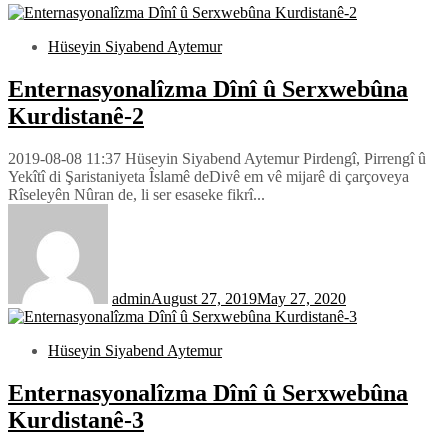
Hüseyin Siyabend Aytemur
Enternasyonalîzma Dînî û Serxwebûna
Kurdistanê-2
2019-08-08 11:37 Hüseyin Siyabend Aytemur Pirdengî, Pirrengî û
Yekîtî di Şaristaniyeta Îslamê deDivê em vê mijarê di çarçoveya
Rîseleyên Nûran de, li ser esaseke fikrî...
admin
August 27, 2019
May 27, 2020
Hüseyin Siyabend Aytemur
Enternasyonalîzma Dînî û Serxwebûna
Kurdistanê-3