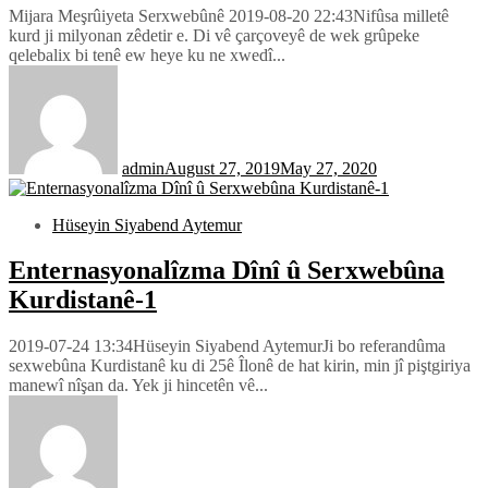
Mijara Meşrûiyeta Serxwebûnê 2019-08-20 22:43Nifûsa milletê
kurd ji milyonan zêdetir e. Di vê çarçoveyê de wek grûpeke
qelebalix bi tenê ew heye ku ne xwedî...
admin
August 27, 2019
May 27, 2020
Hüseyin Siyabend Aytemur
Enternasyonalîzma Dînî û Serxwebûna
Kurdistanê-1
2019-07-24 13:34Hüseyin Siyabend AytemurJi bo referandûma
sexwebûna Kurdistanê ku di 25ê Îlonê de hat kirin, min jî piştgiriya
manewî nîşan da. Yek ji hincetên vê...