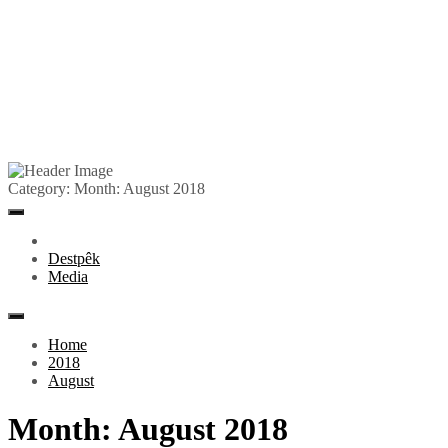
Skip
to
Pêlkurd
Category:
Month:
August 2018
content
Primary
Menu
Destpêk
Media
Home
2018
August
Month:
August 2018