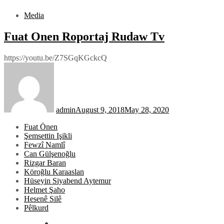
Media
Fuat Onen Roportaj Rudaw Tv
https://youtu.be/Z7SGqKGckcQ
admin
August 9, 2018
May 28, 2020
Fuat Önen
Şemsettin Işikli
Fewzî Namlî
Can Gülşenoğlu
Rizgar Baran
Köroğlu Karaaslan
Hüseyin Siyabend Aytemur
Helmet Şaho
Hesenê Silê
Pêlkurd