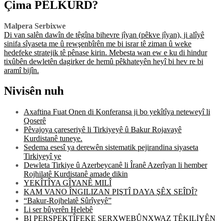
Çima PÊLKURD?
Malpera Serbixwe
Di van salên dawîn de têgîna bihevre jîyan (pêkve jîyan), ji alîyê
sinifa sîyaseta me û rewşenbîrên me bi israr tê ziman û weke
hedefeke stratejik tê pênase kirin. Mebesta wan ew e ku di hindur
tixûbên dewletên dagirker de hemû pêkhateyên heyî bi hev re bi
aramî bijîn.
Nivisên nuh
Axaftina Fuat Onen di Konferansa ji bo yekîtîya neteweyî li
Qoserê
Pêvajoya çareseriyê li Tirkiyeyê û Bakur Rojavayê
Kurdistanê tuneye.
Sedema esesî ya derewên sistematik pejirandina siyaseta
Tirkiyeyî ye
Dewleta Tirkiye û Azerbeycanê li Îranê Azerîyan li hember
Rojhilatê Kurdistanê amade dikin
YEKÎTÎYA GÎYANÊ MILÎ
KAM VANO ÎNGILIZAN PIŞTÎ DAYA ŞÊX SEÎDÎ?
“Bakur-Rojhelatê Sûrîyeyê”
Li ser bûyerên Helebê
BI PERSPEKTÎFEKE SERXWEBÛNXWAZ TÊKILİYÊN