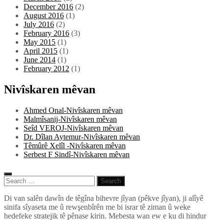
December 2016
(2)
August 2016
(1)
July 2016
(2)
February 2016
(3)
May 2015
(1)
April 2015
(1)
June 2014
(1)
February 2012
(1)
Nivîskaren mêvan
Ahmed Onal-Nivîskaren mêvan
Malmîsanij-Nivîskaren mêvan
Seîd VEROJ-Nivîskaren mêvan
Dr. Dîlan Aytemur-Nivîskaren mêvan
Têmûrê Xelîl -Nivîskaren mêvan
Serbest F Sindî-Nivîskaren mêvan
Search
for:
Pêlkurd
Di van salên dawîn de têgîna bihevre jîyan (pêkve jîyan), ji alîyê
sinifa sîyaseta me û rewşenbîrên me bi israr tê ziman û weke
hedefeke stratejik tê pênase kirin. Mebesta wan ew e ku di hindur