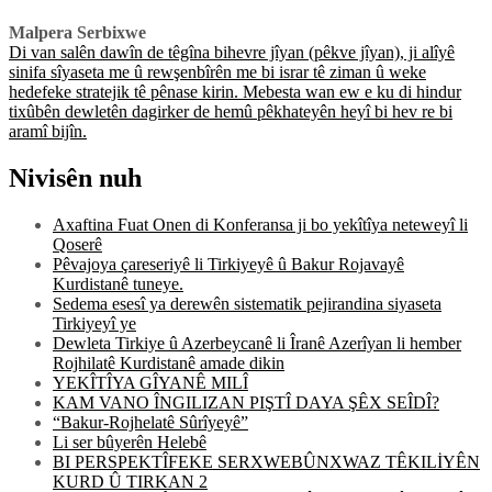
Malpera Serbixwe
Di van salên dawîn de têgîna bihevre jîyan (pêkve jîyan), ji alîyê
sinifa sîyaseta me û rewşenbîrên me bi israr tê ziman û weke
hedefeke stratejik tê pênase kirin. Mebesta wan ew e ku di hindur
tixûbên dewletên dagirker de hemû pêkhateyên heyî bi hev re bi
aramî bijîn.
Nivisên nuh
Axaftina Fuat Onen di Konferansa ji bo yekîtîya neteweyî li
Qoserê
Pêvajoya çareseriyê li Tirkiyeyê û Bakur Rojavayê
Kurdistanê tuneye.
Sedema esesî ya derewên sistematik pejirandina siyaseta
Tirkiyeyî ye
Dewleta Tirkiye û Azerbeycanê li Îranê Azerîyan li hember
Rojhilatê Kurdistanê amade dikin
YEKÎTÎYA GÎYANÊ MILÎ
KAM VANO ÎNGILIZAN PIŞTÎ DAYA ŞÊX SEÎDÎ?
“Bakur-Rojhelatê Sûrîyeyê”
Li ser bûyerên Helebê
BI PERSPEKTÎFEKE SERXWEBÛNXWAZ TÊKILİYÊN
KURD Û TIRKAN 2