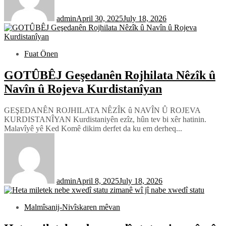
admin
April 30, 2025
July 18, 2026
Fuat Önen
GOTÛBÊJ Geşedanên Rojhilata Nêzîk û
Navîn û Rojeva Kurdistanîyan
GEŞEDANÊN ROJHILATA NÊZÎK û NAVÎN Û ROJEVA
KURDISTANÎYAN Kurdistaniyên ezîz, hûn tev bi xêr hatinin.
Malavîyê yê Ked Komê dikim derfet da ku em derheq...
admin
April 8, 2025
July 18, 2026
Malmîsanij-Nivîskaren mêvan