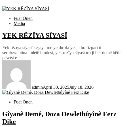
Fuat Önen
Media
YEK RÊZÎYA SÎYASÎ
Yek rêzîya sîyasî keşaya me yê dîrokî ye. Ji bo rizgarî û
serbixwebûna mîletê bindest, yek rêzîya sîyasî îro ji her demê bêtir
pêwîst e....
admin
April 30, 2025
July 18, 2026
Fuat Önen
Gîyanê Demê, Doza Dewletbûyînê Ferz
Dike