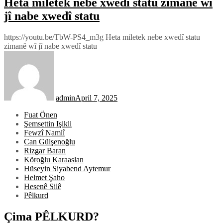
Heta miletek nebe xwedî statu zimanê wî
jî nabe xwedî statu
https://youtu.be/TbW-PS4_m3g Heta miletek nebe xwedî statu
zimanê wî jî nabe xwedî statu
admin
April 7, 2025
Fuat Önen
Şemsettin Işikli
Fewzî Namlî
Can Gülşenoğlu
Rizgar Baran
Köroğlu Karaaslan
Hüseyin Siyabend Aytemur
Helmet Şaho
Hesenê Silê
Pêlkurd
Çima PÊLKURD?