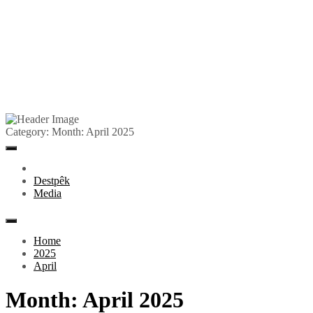
Skip
to
Pêlkurd
Category:
Month:
April 2025
content
Primary
Menu
Destpêk
Media
Home
2025
April
Month:
April 2025