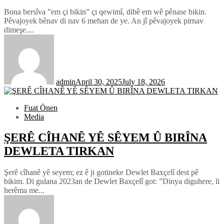
Bona bersîva ”em çi bikin” çi qewimî, dibê em wê pênase bikin.
Pêvajoyek bênav di nav 6 mehan de ye. An jî pêvajoyek pirnav
dimeşe....
admin
April 30, 2025
July 18, 2026
Fuat Önen
Media
ŞERÊ CÎHANÊ YÊ SÊYEM Û BIRÎNA
DEWLETA TIRKAN
Şerê cîhanê yê seyem; ez ê ji gotineke Dewlet Baxçelî dest pê
bikim. Di gulana 2023an de Dewlet Baxçelî got: ”Dinya diguhere, li
herêma me...