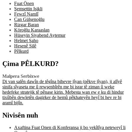
Fuat Önen
Şemsettin Işikli
Fewzî Namlî
Can Gülşenoğlu
Rizgar Baran
Köroğlu Karaaslan
Hüseyin Siyabend Aytemur
Helmet Şaho
Hesenê Silê
Pêlkurd
Çima PÊLKURD?
Malpera Serbixwe
Di van salên dawîn de têgîna bihevre jîyan (pêkve jîyan), ji alîyê
sinifa sîyaseta me û rewşenbîrên me bi israr tê ziman û weke
hedefeke stratejik tê pênase kirin. Mebesta wan ew e ku di hindur
tixûbên dewletên dagirker de hemû pêkhateyên heyî bi hev re bi
aramî bijîn.
Nivisên nuh
Axaftina Fuat Onen di Konferansa ji bo yekîtîya neteweyî li