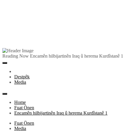
Skip
to
Pêlkurd
Reading Now
Encamên hilbijartinên Iraq û herema Kurdîstanê 1
content
Primary
Menu
Destpêk
Media
Home
Fuat Önen
Encamên hilbijartinên Iraq û herema Kurdîstanê 1
Fuat Önen
Media