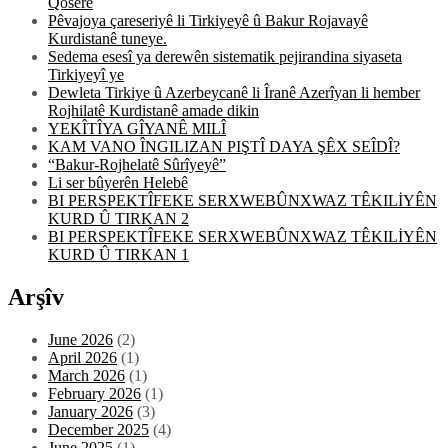
Qoserê
Pêvajoya çareseriyê li Tirkiyeyê û Bakur Rojavayê
Kurdistanê tuneye.
Sedema esesî ya derewên sistematik pejirandina siyaseta
Tirkiyeyî ye
Dewleta Tirkiye û Azerbeycanê li Îranê Azerîyan li hember
Rojhilatê Kurdistanê amade dikin
YEKÎTÎYA GÎYANÊ MILÎ
KAM VANO ÎNGILIZAN PIŞTÎ DAYA ŞÊX SEÎDÎ?
“Bakur-Rojhelatê Sûrîyeyê”
Li ser bûyerên Helebê
BI PERSPEKTÎFEKE SERXWEBÛNXWAZ TÊKILİYÊN
KURD Û TIRKAN 2
BI PERSPEKTÎFEKE SERXWEBÛNXWAZ TÊKILİYÊN
KURD Û TIRKAN 1
Arşîv
June 2026
(2)
April 2026
(1)
March 2026
(1)
February 2026
(1)
January 2026
(3)
December 2025
(4)
June 2025
(1)