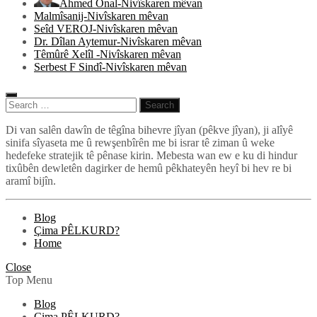
Ahmed Onal-Nivîskaren mêvan
Malmîsanij-Nivîskaren mêvan
Seîd VEROJ-Nivîskaren mêvan
Dr. Dîlan Aytemur-Nivîskaren mêvan
Têmûrê Xelîl -Nivîskaren mêvan
Serbest F Sindî-Nivîskaren mêvan
Search
for:
Pêlkurd
Di van salên dawîn de têgîna bihevre jîyan (pêkve jîyan), ji alîyê
sinifa sîyaseta me û rewşenbîrên me bi israr tê ziman û weke
hedefeke stratejik tê pênase kirin. Mebesta wan ew e ku di hindur
tixûbên dewletên dagirker de hemû pêkhateyên heyî bi hev re bi
aramî bijîn.
Blog
Çima PÊLKURD?
Home
Close
Top Menu
Blog
Çima PÊLKURD?